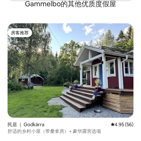
Gammelbo的其他优质度假屋
房客推荐
房客推荐
民居 ｜ Godkärra
平均评分 4.95
4.95 (56)
舒适的乡村小屋（带桑拿房）+ 豪华露营选项