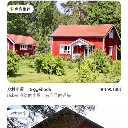
房客推荐
热门「房客推荐」
乡村小屋 ｜ Siggeboda
平均评分 4.95
4.95 (88)
Usken湖边的小屋，有自己的码头
房客推荐
房客推荐