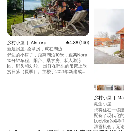
乡村小屋 ｜ Alntorp
平均评分 4.88 分（满分 5 分），共
4.88 (140)
新建房屋+桑拿房，就在湖边
舒适的小房子，距离湖泊10米，距离Nora
10分钟车程。阳台、桑拿房、私人游泳
区、码头和划船。 最好在码头的吊床上欣
赏日落（夏季）。主楼于2021年新建成，
配备全新干净的厨房和卫生间。 柴火壁
炉。开放、明亮的楼层平面图。朝向湖泊
的大窗户和玻璃门。新建的桑拿房（可随
时使用） ，但室外和凉亭仍在建造中。 安
乡村小屋 ｜ Marnä
静的区域，靠近森林，有漂亮的小径，包
rbacken
湖边小屋
括Bergslagsleden。距离高尔夫球场约3公
您将住在一栋建于1
里。
配备了现代化的便利设施。 
Ludvika的各种
滑雪机会，无论是