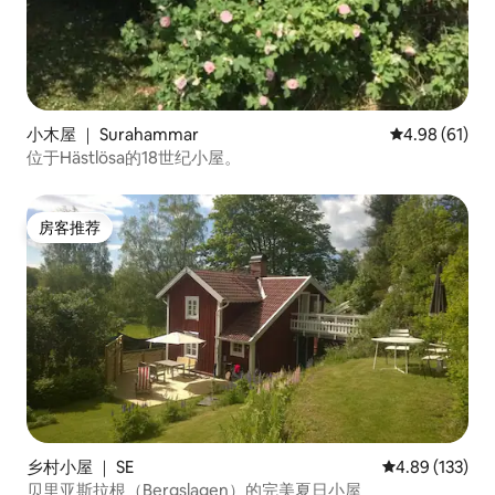
小木屋 ｜ Surahammar
平均评分 4.9
4.98 (61)
位于Hästlösa的18世纪小屋。
房客推荐
房客推荐
乡村小屋 ｜ SE
平均评分 4.89
4.89 (133)
贝里亚斯拉根（Bergslagen）的完美夏日小屋