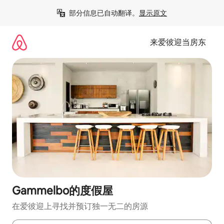
跳
部分信息已自动翻译。
显示原文
至
内
容
来爱彼迎当房东
Gammelbo的度假屋
在爱彼迎上寻找并预订独一无二的房源