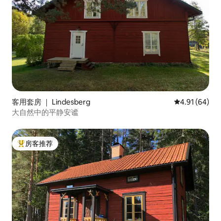
客用套房 ｜ Lindesberg
平均评分 4.9
4.91 (64)
大自然中的平静安谧
房客推荐
热门「房客推荐」