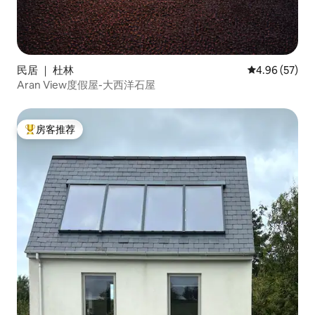
民居 ｜ 杜林
平均评分 4.96
4.96 (57)
Aran View度假屋-大西洋石屋
房客推荐
热门「房客推荐」