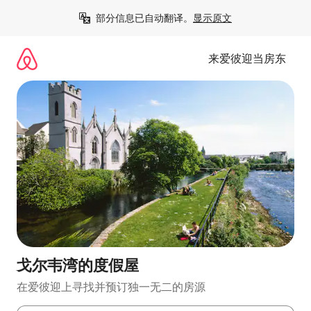
跳
部分信息已自动翻译。
显示原文
至
内
容
来爱彼迎当房东
戈尔韦湾的度假屋
在爱彼迎上寻找并预订独一无二的房源