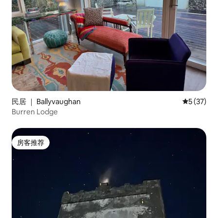
民居 ｜ Ballyvaughan
平均评分 5
5 (37)
Burren Lodge
房客推荐
房客推荐