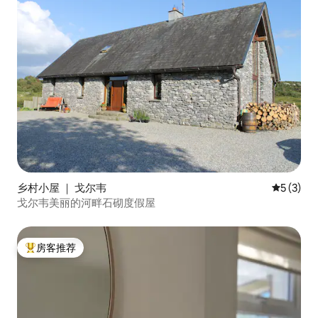
乡村小屋 ｜ 戈尔韦
平均评分 
5 (3)
戈尔韦美丽的河畔石砌度假屋
房客推荐
热门「房客推荐」