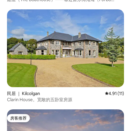
Beach）的海景房源
民居 ｜ Kilcolgan
平均评分 4.9
4.91 (11)
Clarin House。宽敞的五卧室房源
房客推荐
房客推荐