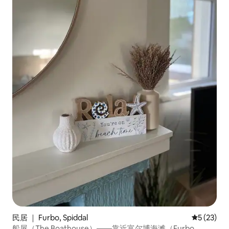
民居 ｜ Furbo, Spiddal
平均评分 5
5 (23)
船屋（The Boathouse）——靠近富尔博海滩（Furbo