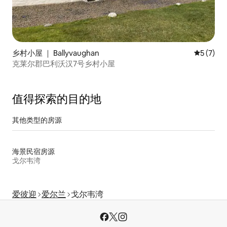
乡村小屋 ｜ Ballyvaughan
平均评分 
5 (7)
克莱尔郡巴利沃汉7号乡村小屋
值得探索的目的地
其他类型的房源
海景民宿房源
戈尔韦湾
爱彼迎
爱尔兰
戈尔韦湾