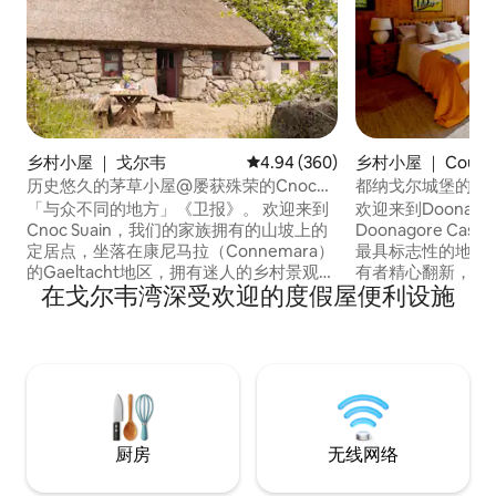
乡村小屋 ｜ 戈尔韦
平均评分 4.94 分（满分 5 分），共
4.94 (360)
乡村小屋 ｜ County
历史悠久的茅草小屋@屡获殊荣的Cnoc
都纳戈尔城堡的乡
Suain
「与众不同的地方」《卫报》。 欢迎来到
欢迎来到Doonago
Cnoc Suain，我们的家族拥有的山坡上的
Doonagore Cas
定居点，坐落在康尼马拉（Connemara）
最具标志性的地标
的Gaeltacht地区，拥有迷人的乡村景观。
有者精心翻新，将3
在戈尔韦湾深受欢迎的度假屋便利设施
位于两个村庄之间的热门自行车路线上：
代化设施融为一体
Spiddal（6.5公里），可欣赏海滩、工艺品
假体验。 步行10-
和音乐，Moycullen（8.5公里），可欣赏
美食而闻名的杜林村（Do
周五农贸市场和探险中心。距离戈尔韦市
开车很快即可抵达
（爱尔兰文化之都）仅25分钟车程，但完
崖（Moher），
全沉浸在康尼马拉的野外美景中。
纪城堡。
厨房
无线网络