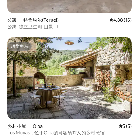
公寓 ｜ 特鲁埃尔(Teruel)
平均评分 4.8
4.88 (16)
公寓-独立卫生间-山景--L
超赞房东
超赞房东
乡村小屋 ｜ Olba
平均评分 
5 (5)
Los Moyas，位于Olba的可容纳12人的乡村民宿