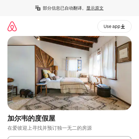
跳
部分信息已自动翻译。
显示原文
至
内
容
Use app
加尔韦的度假屋
在爱彼迎上寻找并预订独一无二的房源