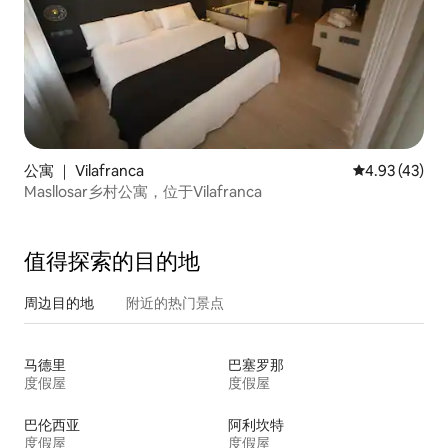
公寓 ｜ Vilafranca
平均评分 4.9
4.93 (43)
Masllosar乡村公寓，位于Vilafranca
值得探索的目的地
周边目的地
附近的热门景点
马德里
巴塞罗那
度假屋
度假屋
巴伦西亚
阿利坎特
度假屋
度假屋