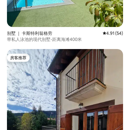
别墅 ｜ 卡斯特利翁格劳
平均评分 4.9
4.91 (54)
带私人泳池的现代别墅-距离海滩400米
房客推荐
房客推荐