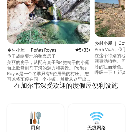
乡村小屋 ｜ Coves d
mà
Pura Vida，
乡村小屋 ｜ Peñas Royas
平均评分 5 分（满分 5 分），
5 (33)
在这个特别的地方
位于战略要地的整套房子
观察动植物。 可
美丽的房子，从配有桌子和4把椅子的小露
脉的壮丽景色。 纳图
台上欣赏到马丁河的魅力和美景。 Peñas
呼吸一下！ 距离您的房子400米处有一个
Royas是一个冬季只有9位居民的村庄。 您
小型游泳池，是共
可以将车停在同一个小镇，然后从这里出
立的房源里度过一
在加尔韦深受欢迎的度假屋便利设施
发，选择多条路线。 一个没有交通堵塞的
伦西亚机场或卡斯
村庄，沐浴在马丁河畔，非常适合放松身
（请联系我们） 距离
心。 城镇入口处提供小吃和烧烤。 非常适
适合行动不便的人
合宁静度假的村庄。 房子：3间卧室和1间
只狗或2只小狗
阁楼。3间卫生间、1间厕所、厨房、餐厅
和带壁炉和电视的客厅
厨房
无线网络