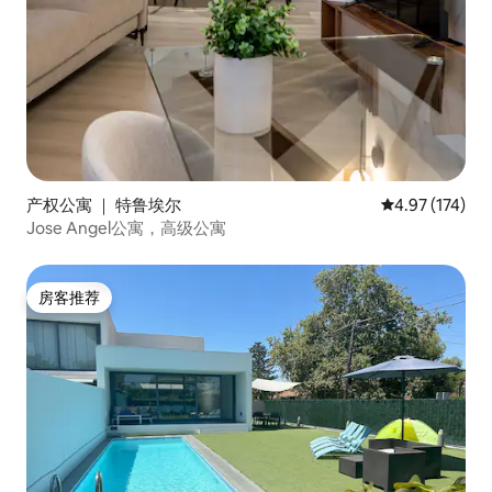
产权公寓 ｜ 特鲁埃尔
平均评分 4.97
4.97 (174)
Jose Angel公寓，高级公寓
房客推荐
房客推荐