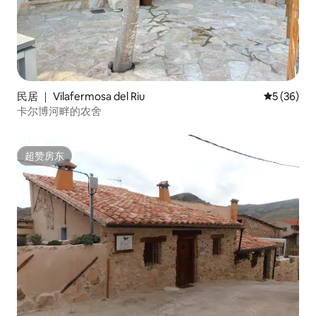
民居 ｜ Vilafermosa del Riu
平均评分 5
5 (36)
卡尔博河畔的农舍
超赞房东
超赞房东