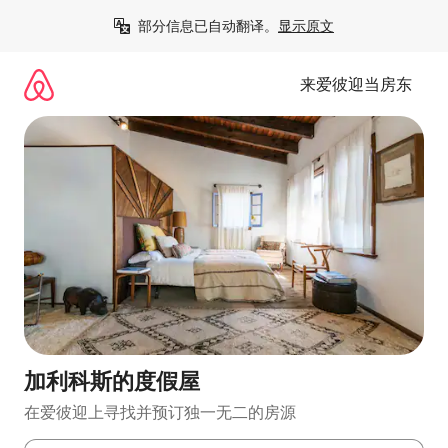
跳
部分信息已自动翻译。
显示原文
至
内
容
来爱彼迎当房东
加利科斯的度假屋
在爱彼迎上寻找并预订独一无二的房源