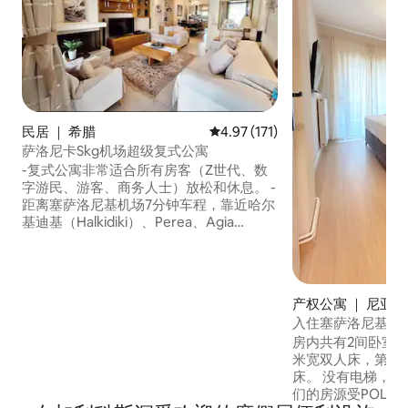
民居 ｜ 希腊
平均评分 4.97 分（满分 5 分），
4.97 (171)
萨洛尼卡Skg机场超级复式公寓
-复式公寓非常适合所有房客（Z世代、数
字游民、游客、商务人士）放松和休息。 -
距离塞萨洛尼基机场7分钟车程，靠近哈尔
基迪基（Halkidiki）、Perea、Agia
Triada、Epanomi海滩和Agios Paisios墓。
-距离地中海宇宙、宜家、水上乐园、Polis
会议中心和Eirini村、国际大学、Noisis博
物馆和巴尔干半岛医院仅5分钟路程。
产权公寓 ｜ 尼亚
入住塞萨洛尼基，2 
网
房内共有2间卧室。
米宽双人床，第二
床。 没有电梯，您可以走几步到夹层。 我
们的房源受POL118