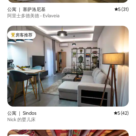
公寓 ｜ 塞萨洛尼基
平均评分 5
5 (31)
阿里士多德美德 - Evlaveia
房客推荐
热门「房客推荐」
公寓 ｜ Sindos
平均评分 5
5 (42)
Nick 的婴儿床