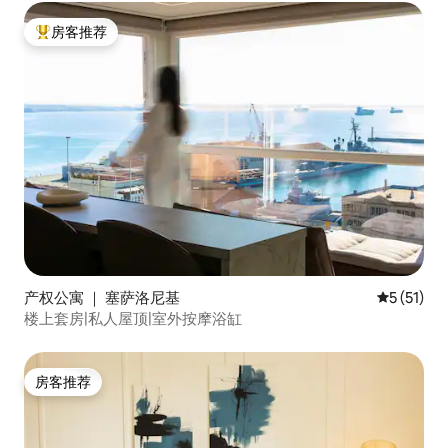
房客推荐
热门「房客推荐」
产权公寓 ｜ 塞萨洛尼基
平均评分 5
5 (51)
楼上套房|私人屋顶|室外按摩浴缸
房客推荐
房客推荐