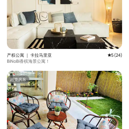
产权公寓 ｜ 卡拉马里亚
平均评分 5
5 (24)
BiNoBi香槟海景公寓！
超赞房东
超赞房东