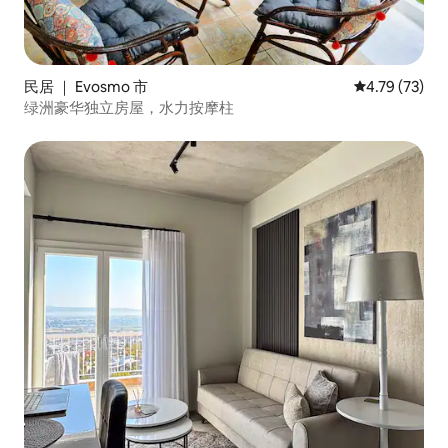
民居 ｜ Evosmo 市
平均评分 4.7
4.79 (73)
绿洲豪华独立房屋，水力按摩柱