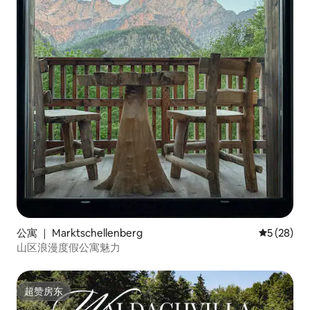
公寓 ｜ Marktschellenberg
平均评分 5
5 (28)
山区浪漫度假公寓魅力
超赞房东
超赞房东