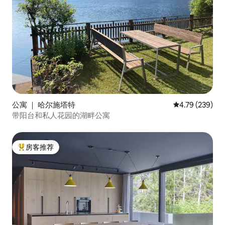
公寓 ｜ 哈尔施塔特
平均评分 4.79
4.79 (239)
带阳台和私人花园的湖畔公寓
房客推荐
热门「房客推荐」