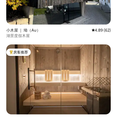
小木屋 ｜ 坳（Au）
平均评分 4.89
4.89 (62)
湖景度假木屋
房客推荐
热门「房客推荐」