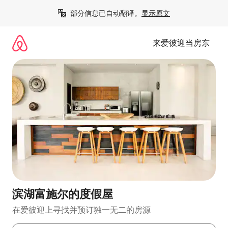
跳
部分信息已自动翻译。
显示原文
至
内
容
来爱彼迎当房东
滨湖富施尔的度假屋
在爱彼迎上寻找并预订独一无二的房源