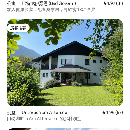
公寓 ｜ 巴特戈伊瑟恩 (Bad Goisern)
平均评分 4.9
4.97 (31)
双人健康公寓，配备桑拿房，可欣赏 180° 全景
房客推荐
房客推荐
别墅 ｜ Unterach am Attersee
平均评分 4.96
4.96 (57)
阿特湖畔（Am Attersee）的乡村别墅