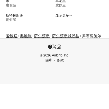
米兰
慕尼黑
度假屋
度假屋
斯特拉斯堡
显示更多
度假屋
爱彼迎
奥地利
萨尔茨堡
萨尔茨堡城郊县
滨湖富施尔
© 2026 Airbnb, Inc.
隐私
条款