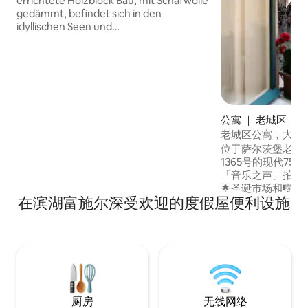
errichtete Holzblock Bau, mit Schafwolle
gedämmt, befindet sich in den
idyllischen Seen und
Salzkammergutgebiet von Salzburg bis
Hallstatt. Die Bushaltestelle Richtung
Salzburg oder Bad Ischl ist in nur 7
Minuten zu Fuß erreichbar. Von hier aus
können Sie im ca. 15 Minuten Takt alle
Sehenswürdigkeiten oder Ausflugsziele
antreten. Online Check-in & Guest
公寓 ｜ 老城区
Mobility Ticket - Kostenlose Nutzung
老城区公寓，大教
aller öffentlichen Verkehrsmittel im
位于萨尔茨堡老城❤
ganzen Bundesland Salzburg.
1365号的现代75平
「音乐之声」拍摄
🌟圣诞市场和🎼
在滨湖富施尔深受欢迎的度假屋便利设施
遥。 像当地人一样体验
床上欣赏独特的大教堂景观
达🏰所有主要景点 • 75平方米（约807平方
英尺），位于二楼
统）」，可乘坐电
米的门槛）。
厨房
无线网络