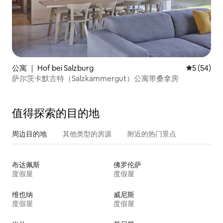
公寓 ｜ Hof bei Salzburg
平均评分 5
5 (54)
萨尔茨卡默古特（Salzkammergut）公寓带桑拿房
值得探索的目的地
周边目的地
其他类型的房源
附近的热门景点
布达佩斯
佛罗伦萨
度假屋
度假屋
维也纳
威尼斯
度假屋
度假屋