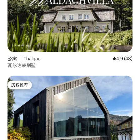
公寓 ｜ Thalgau
平均评分 4.9
4.9 (48)
瓦尔达赫别墅
房客推荐
房客推荐