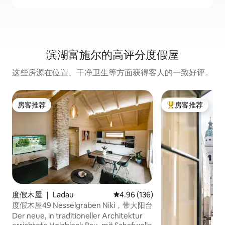
滨湖富施尔的高评分度假屋
这些房源在位置、干净卫生等方面获得客人的一致好评。
房客推荐
房客推荐
房客推荐
热门「房客推荐」
度假木屋 ｜ Ladau
平均评分 4.96 分（满分 5 分），共
4.96 (136)
度假木屋49 Nesselgraben Niki，带大阳台
Der neue, in traditioneller Architektur