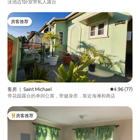
泳池边1卧室带私人露台
房客推荐
房客推荐
客房 ｜ Saint Michael
平均评分 4.96
4.96 (77)
带花园露台的单间公寓，带健身房，靠近海滩和商店
房客推荐
热门「房客推荐」