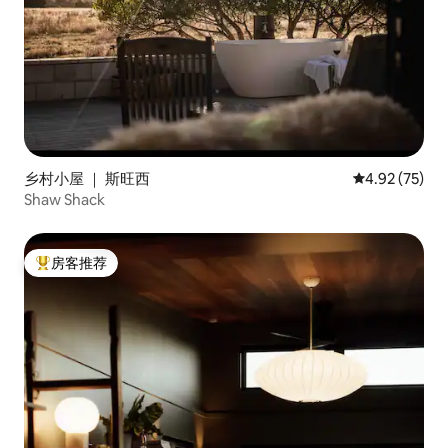
乡村小屋 ｜ 斯旺西
平均评分 4.9
4.92 (75)
Shaw Shack
房客推荐
热门「房客推荐」