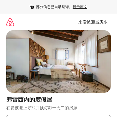
跳
部分信息已自动翻译。
显示原文
至
内
容
来爱彼迎当房东
弗雷西内的度假屋
在爱彼迎上寻找并预订独一无二的房源