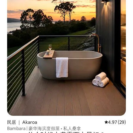
民居 ｜ Akaroa
平均评分 4.97
4.97 (29)
Bambara | 豪华海滨度假屋 • 私人桑拿