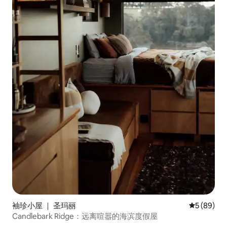
袖珍小屋 ｜ 圣玛丽
平均评分 5
5 (89)
Candlebark Ridge：远离喧嚣的海滨度假屋