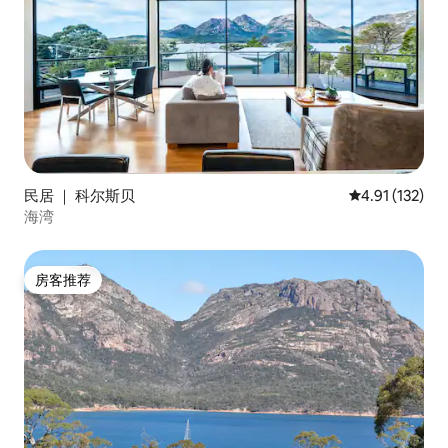
民居 ｜ 科尔斯贝
平均评分 4.91
4.91 (132)
海湾
房客推荐
房客推荐