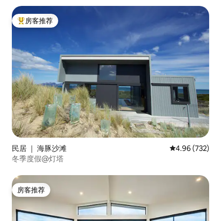
房客推荐
热门「房客推荐」
民居 ｜ 海豚沙滩
平均评分 4.96
4.96 (732)
冬季度假@灯塔
房客推荐
房客推荐