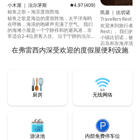
小木屋 ｜ 法尔茅斯
平均评分 4.97 分（满分 5 分），共
4.97 (409)
鲸鱼之歌 ~ 海滨度假胜地
民居 ｜ 比切诺
鲸鱼之歌是海边的度假胜地，太平洋海鸥
Travellers Rest |
在呼唤，海浪的咆哮声充满了空气。 我们
欢迎来到旅行者之家（Th
的海滩小屋是一个宁静祥和的避风港，非
Rest）。我们的
常适合2-4位房客入住。 位于宁静的法尔茅
小镇比切诺，被大
斯小村庄，塔斯马尼亚东海岸的一个令人
石岛和东海岸清澈
惊叹的僻静地区。 **WHALE SONG已在
在弗雷西内深受欢迎的度假屋便利设施
过精心策划，让您
DESIGN FILES、DWELL、COUNTRY
为一体，旨在鼓励
STYLE、BROADSHEET、MY
车前往镇上仅需4
SCANDINAVIAN HOME、A LIFE
普斯利（Douglas 
UNHURRIED、TRAVELS -
前往弗雷西内（Fre
BROADSHEET、AUSTRALIAN
前往东海岸葡萄酒
TRAVELLER上刊登**
厨房
无线网络
游泳池
内部免费停车位