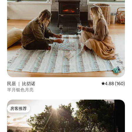
民居 ｜ 比切诺
平均评分 4.88
4.88 (160)
半月银色月亮
房客推荐
房客推荐