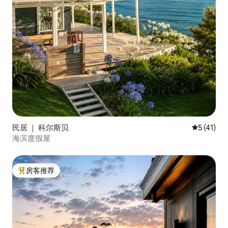
民居 ｜ 科尔斯贝
平均评分 5
5 (41)
海滨度假屋
房客推荐
热门「房客推荐」