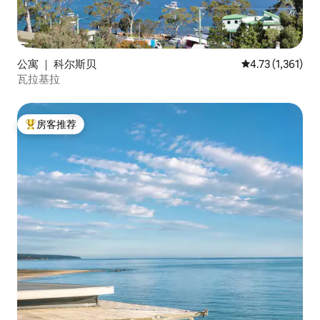
公寓 ｜ 科尔斯贝
平均评分 4.73 
4.73 (1,361)
瓦拉基拉
房客推荐
热门「房客推荐」