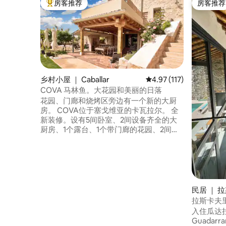
房客推荐
房客推荐
热门「房客推荐」
房客推荐
乡村小屋 ｜ Caballar
平均评分 4.97 分（满分 
4.97 (117)
COVA 马林鱼。大花园和美丽的日落
花园、门廊和烧烤区旁边有一个新的大厨
房。 COVA位于塞戈维亚的卡瓦拉尔。 全
新装修。设有5间卧室、2间设备齐全的大
厨房、1个露台、1个带门廊的花园、2间独
立客厅、3间浴室、1间卫生间和无线网络连
接。 距离图雷加诺5公里。 离杜拉顿峡谷
（Hoces del Duratón）、拉格兰哈（La
Granja）、佩德拉萨（Pedraza）、瓦尔萨
因（Valsaín）和塞戈维亚（Segovia
Capital）等地也很近。 可容纳人数取决于
民居 ｜ 
当前的流行病学规定。 登记号码：
拉斯卡夫
C.R.-40/720
入住瓜达拉马
Guada