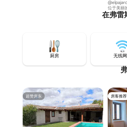
@elpaj
位于美丽的
在弗雷
镇，这里是
的最佳路线的起点。
一起放松
举办休闲体
@nkalm
作坊。 泳池在夏天设有按摩长凳。 冬天，
您可以享受壁炉。 距
一小时车
厨房
无线网
超赞房东
房客推荐
超赞房东
房客推荐