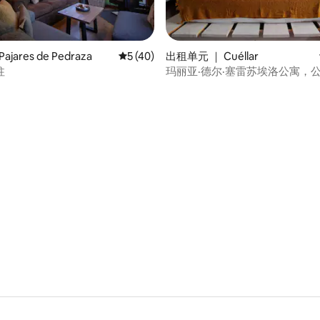
jares de Pedraza
平均评分 5 分（满分 5 分），共 40 条评价
5 (40)
出租单元 ｜ Cuéllar
柱
玛丽亚·德尔·塞雷苏埃洛公寓，公
 5 分），共 67 条评价