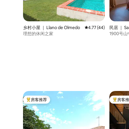
乡村小屋 ｜ Llano de Olmedo
平均评分 4.77 分（满分
4.77 (44)
民居 ｜ San 
理想的休闲之家
1900号
房客推荐
房客
热门「房客推荐」
热门「房