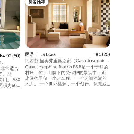
房客推荐
房客推
房客推荐
房客推
带泳池的
在我们舒
距离马德
斐尔（塞
源，设计
张床，1
一间套房
度过几个
热防水布
民居 ｜ La Losa
平均评分 5 分（满分
5 (20)
平均评分 4.92 分（满分 5 分），共 50 条评价
4.92 (50)
调，为您
约瑟芬·里奥弗里奥之家（Casa Josephine
池
Riofrío）- 距离马德里1小时的度假胜地
Casa Josephine Riofrío B&B是一个宁静的
。非常适合
村庄，位于山脚下的受保护的景观中，距
庭、朋
离马德里仅一小时车程。 一个时间流淌的
 650
地方。 一个世外桃源，一个创造、休息或
积为500
以不同节奏工作的空间。 这栋房子于2022
，健身器
年经过全面翻修，采用几何、材料和比例
设计，由Casa Josephine Studio签约。 许
织活动。
可证 VUT 40/718
源可以让