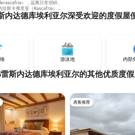
arderascafria），远离日常琐碎。
拉斯卡弗里亚（Rascafría）
斯内达德库埃利亚尔深受欢迎的度假屋
通往佩尼亚拉拉（Peñalara）
 非常适合全年与家人
身心。 我们还为团体或庆祝活动
验营（IG
aretreats），提供各种各样的工
离马德里和塞哥维亚
程。
络
游泳池
内部
弗雷斯内达德库埃利亚尔的其他优质度假
房客推荐
房客推荐