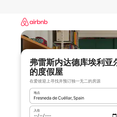
跳
至
内
容
弗雷斯内达德库埃利亚
的度假屋
在爱彼迎上寻找并预订独一无二的房源
地点
如有搜索结果，请使用上下方向键查看，或通过点
入住