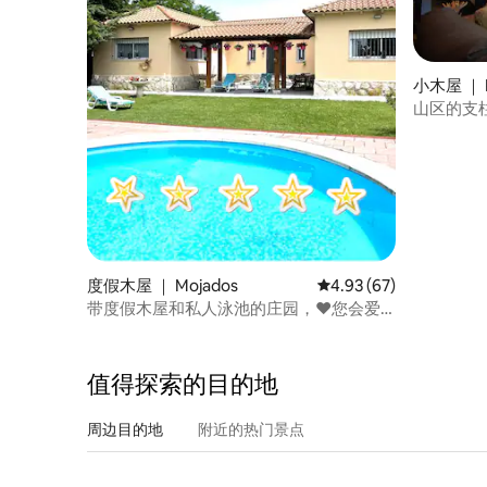
小木屋 ｜ Pa
山区的支
度假木屋 ｜ Mojados
平均评分 4.93 分（满分
4.93 (67)
带度假木屋和私人泳池的庄园，❤️您会爱
上
值得探索的目的地
周边目的地
附近的热门景点