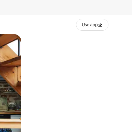
Use app