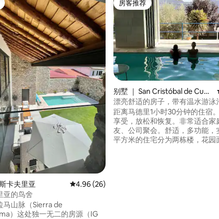
房客推荐
房客推荐
5 分），共 117 条评价
别墅 ｜ San Cristóbal de Cuéll
ar
漂亮舒适的房子，带有温水游泳
距离马德里1小时30分钟的住宿
享受，放松和恢复。非常适合家
友、公司聚会。舒适，多功能，实用。
平方米的住宅分为两栋楼，花园面
平方米。 温水游泳池，按摩浴缸
材... 4间客厅，各有其趣，可供阅读、听音
乐、看电视、玩游戏、聊天和组
花园里有池塘和烧烤架。 空气热
拉斯卡夫里亚
平均评分 4.96 分（满分 5 分），共 26 条评价
4.96 (26)
全年保持理想温度。 300MB光纤
里亚的鸟舍
山脉（Sierra de
rrama）这处独一无二的房源（IG