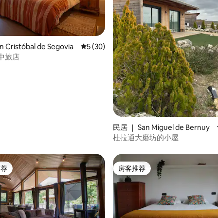
 5 分），共 44 条评价
Cristóbal de Segovia
平均评分 5 分（满分 5 分），共 30 条评价
5 (30)
山中旅店
民居 ｜ San Miguel de Bernuy
杜拉通大磨坊的小屋
推荐
房客推荐
客推荐」
房客推荐