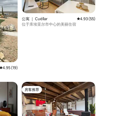
公寓 ｜ Cuéllar
平均评分 4.93 分（满分
4.93 (55)
位于库埃亚尔市中心的美丽住宿
平均评分 4.95 分（满分 5 分），共 19 条评价
4.95 (19)
房客推荐
房客推荐