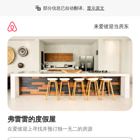
跳
部分信息已自动翻译。
显示原文
至
内
容
来爱彼迎当房东
弗雷雷的度假屋
在爱彼迎上寻找并预订独一无二的房源