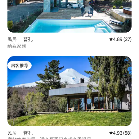
民居 ｜ 普孔
平均评分 4.89
4.89 (27)
纳兹家族
房客推荐
房客推荐
民居 ｜ 普孔
平均评分 4.93
4.93 (58)