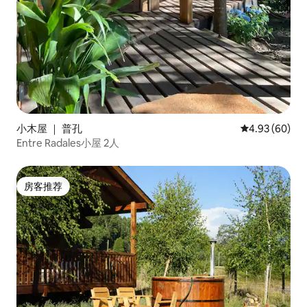
小木屋 ｜ 普孔
平均评分 4.93
4.93 (60)
Entre Radales小屋 2人
房客推荐
房客推荐