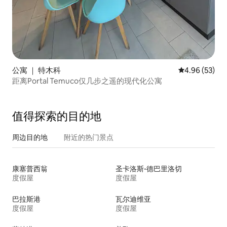
公寓 ｜ 特木科
平均评分 4.96
4.96 (53)
距离Portal Temuco仅几步之遥的现代化公寓
值得探索的目的地
周边目的地
附近的热门景点
康塞普西翁
圣卡洛斯-德巴里洛切
度假屋
度假屋
巴拉斯港
瓦尔迪维亚
度假屋
度假屋