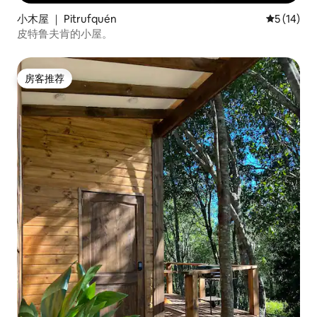
小木屋 ｜ Pitrufquén
平均评分 5
5 (14)
皮特鲁夫肯的小屋。
房客推荐
房客推荐