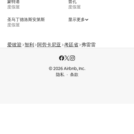
蒙特港
普孔
度假屋
度假屋
圣马丁德洛斯安第斯
显示更多
度假屋
爱彼迎
智利
阿劳卡尼亚
考廷省
弗雷雷
© 2026 Airbnb, Inc.
隐私
条款