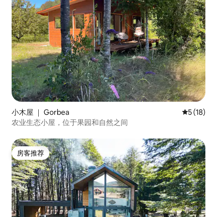
小木屋 ｜ Gorbea
平均评分 5
5 (18)
农业生态小屋，位于果园和自然之间
房客推荐
房客推荐