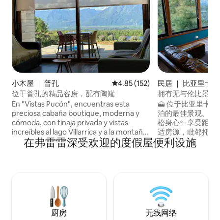
小木屋 ｜ 普孔
平均评分 4.85 分（满分 5 分），共
4.85 (152)
民居 ｜ 比亚里卡(Vill
位于普孔的精品客房，配有陶罐
拥有无与伦比景观
En "Vistas Pucón", encuentras esta
🗻 位于比亚里卡
preciosa cabaña boutique, moderna y
泊的最佳景观。 
cómoda, con tinaja privada y vistas
松身心✨ 享受距
increíbles al lago Villarrica y a la montaña.
适房源，毗邻托尔滕河（
在弗雷雷深受欢迎的度假屋便利设施
Estamos a 7Km. del centro de Pucón (10
欣赏无与伦比的湖
minutos). Este alojamiento está
阳光还是雨水，这
equipado con exquisita ropa de cama;
体验：在城市最好
sábanas blancas Nina Herrera y cómodas
在被大自然和宁静
almohadas para un descanso ideal.
夜晚。 在比亚里卡（V
Cuenta con aire acondicionado y wifi. La
所，体验自然、宁
tinaja funciona desde 16:00h hasta las
21:00h. y si quieres usarla hasta más
厨房
无线网络
tarde, nos consultas. Te esperamos