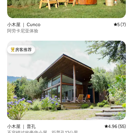
小木屋 ｜ Cunco
平均评分 
5 (7)
阿劳卡尼亚体验
房客推荐
热门「房客推荐」
小木屋 ｜ 普孔
平均评分 4.96
4.96 (55)
不容错过的豪华小屋，距普孔12公里