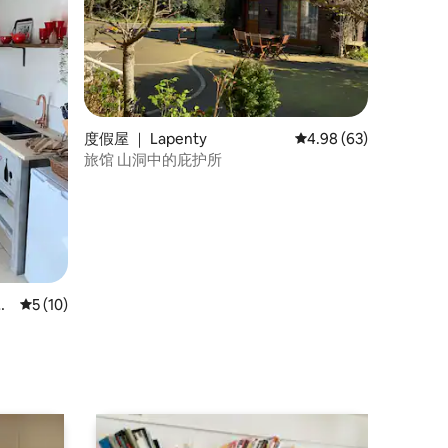
度假屋 ｜ Lapenty
平均评分 4.98 分（满分
4.98 (63)
旅馆 山洞中的庇护所
va
平均评分 5 分（满分 5 分），共 10 条评价
5 (10)