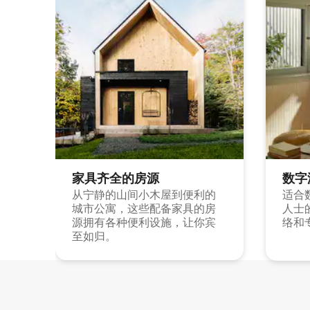
家具齐全的房源
数字
从宁静的山间小木屋到便利的
适合
城市公寓，这些配备家具的房
人士
源拥有各种便利设施，让你宾
络和
至如归。