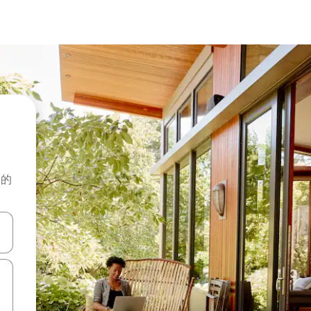
般的
击或滑动手势浏览。