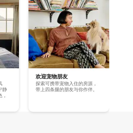
欢迎宠物朋友
风
探索可携带宠物入住的房源，
宁静
带上四条腿的朋友与你作伴。
色，