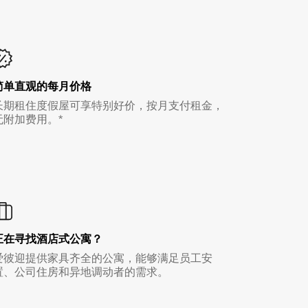
简单直观的每月价格
长期租住度假屋可享特别好价，按月支付租金，
无附加费用。*
正在寻找酒店式公寓？
爱彼迎提供家具齐全的公寓，能够满足员工安
置、公司住房和异地调动者的需求。