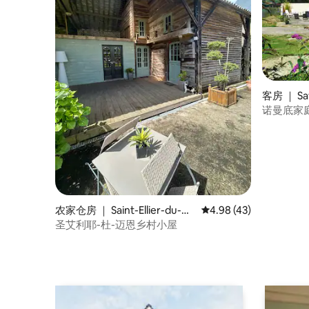
客房 ｜ Sav
诺曼底家
Gîte rural
农家仓房 ｜ Saint-Ellier-du-Ma
平均评分 4.98 分（满分
4.98 (43)
ine
圣艾利耶-杜-迈恩乡村小屋