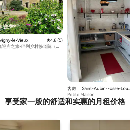
igny-le-Vieux
平均评分 4.8 分（满分 5 分），共 5 条评价
4.8 (5)
庭迎宾之旅-巴列乡村修道院（
 de la Vallée ）
 5 分），共 43 条评价
客房 ｜ Saint-Aubin-Fosse-Lou
in
Petite Maison
享受家一般的舒适和实惠的月租价格