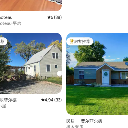
oteau
平均评分 5 分（满分 5 分），共 38 条评价
5 (38)
oteau 平房
推荐
房客推荐
客推荐」
热门「房客推荐」
 5 分），共 78 条评价
费尔菲尔德
平均评分 4.94 分（满分 5 分），共 33 条评价
4.94 (33)
小屋
民居 ｜ 费尔菲尔德
枫木套房