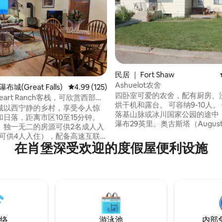
民居 ｜ Fort Shaw
Ashuelot农舍
5 分），共 184 条评价
布城(Great Falls)
平均评分 4.99 分（满分 5 分），共 125 条评价
4.99 (125)
四卧室可爱的农舍，配有厨房、
' Heart Ranch客栈，可欣赏西部日
烘干机和露台。 可容纳9-10人。 位于前往
城以西宁静的乡村，享受令人惊
落基山脉或冰川国家公园的途中
日落，距离市区10至15分钟。
瀑布29英里。奥古斯塔（Augus
、独一无二的房源可供2名成人入
美丽的Square Butte和山脉景
多可供4人入住），配备高速互联
卧室和2间带沙发的客厅。一年
在肖堡深受欢迎的度假屋便利设施
工作区、高清电视、设备齐全的
时间都可以看到野生动物。 如果您想狩
置洗衣机/烘干机。 最重要的是，
猎、徒步旅行、度假或只是参观
门外的热水浴缸中，在星空下泡
这里是住宿的好去处。
，我们可以提供一张拉出式沙发
络
游泳池
内部