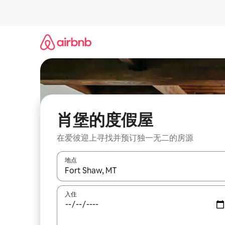
跳
至
内
容
肖堡的度假屋
在爱彼迎上寻找并预订独一无二的房源
地点
如有搜索结果，请使用上下方向键查看，或通过点
入住