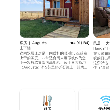
客房 ｜ Augusta
平均评分 4.91 分（满分 
4.91 (184)
民居 ｜ 大瀑
上下铺
Hangin
落
这间双层床房是一间质朴的1卧室，坐落在
在大瀑布
上帝的国度。非常适合周末度假或作为您
叹的日出和
下一次狩猎冒险的基地营。位于奥古斯塔
这套舒适
（Augusta）外9英里的砾石路上，距离威
住（*最
洛水溪水库（Willow Creek Reservoir）2
网、小型
英里，靠近鲍勃元帅野外（Bob Marshal
厨房和前
Wilderness），紧邻一些真正的西部冒
您可以在
险！想想牛仔、公共马车和抢劫！（可应
澡。 *需要为一两位额外房客提供空间？ 请
要求提供）
联系我们
床。
厨房
无线网