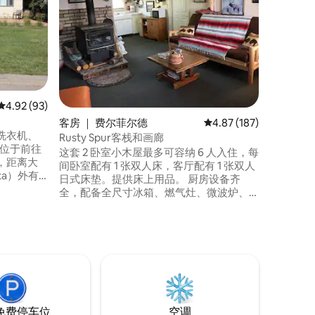
这座经过
（Craig
的美景，
这个工作
特的家园
供电，并
台、皮沙
电视、宽
平均评分 4.92 分（满分 5 分），共 93 条评价
4.92 (93)
不锈钢厨
客房 ｜ 费尔菲尔德
平均评分 4.87 分（满分 
4.87 (187)
洗衣机、
Rusty Spur客栈和画廊
这套 2 卧室小木屋最多可容纳 6 人入住，每
，距离大
间卧室配有 1 张双人床，客厅配有 1 张双人
ta）外有
日式床垫。提供床上用品。 厨房设备齐
观。共有4间
全，配备全尺寸冰箱、燃气灶、微波炉、
中的大部分
咖啡机、烤面包机、碗碟、锅具和平底锅
以及基本烹饪用具。 这是一间古老的乡村
蒙大拿，
小木屋。 这不是一间全新的小木屋，装潢
风格质朴。 建议您调整自己的期望，以免
感到失望。
免费停车位
空调