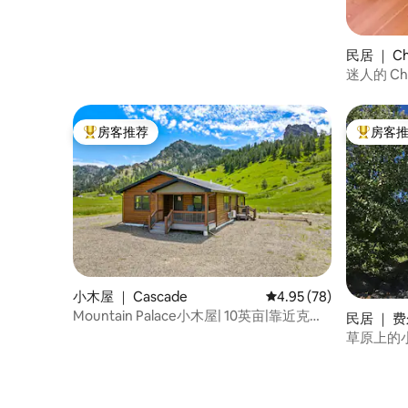
民居 ｜ Ch
迷人的 Ch
房客推荐
房客
热门「房客推荐」
热门「房
小木屋 ｜ Cascade
平均评分 4.95 分（满分
4.95 (78)
Mountain Palace小木屋| 10英亩|靠近克雷
民居 ｜ 
格
草原上的