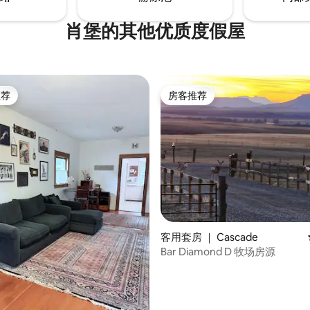
肖堡的其他优质度假屋
推荐
房客推荐
客推荐」
房客推荐
 5 分），共 61 条评价
客用套房 ｜ Cascade
Bar Diamond D 牧场房源