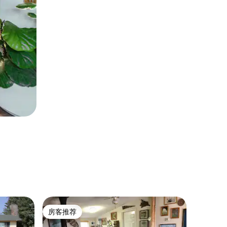
民居 ｜ Cr
房客推荐
房客
房客推荐
热门「
峡谷景观