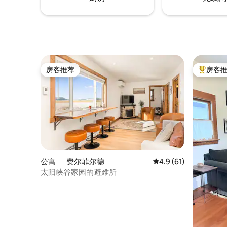
房客推荐
房客
房客推荐
热门「房
公寓 ｜ 费尔菲尔德
平均评分 4.9 分（满分
4.9 (61)
太阳峡谷家园的避难所