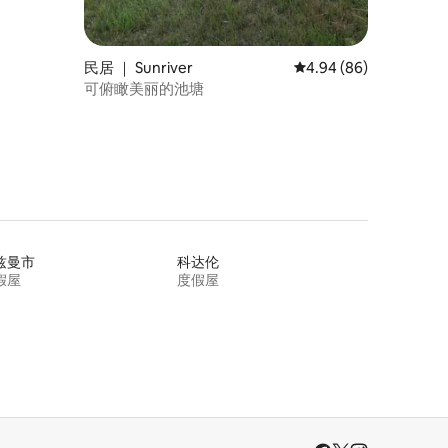
民居 ｜ Sunriver
平均评分 4.94 分（满分
4.94 (86)
可俯瞰美丽的池塘
兹曼市
科达伦
假屋
度假屋