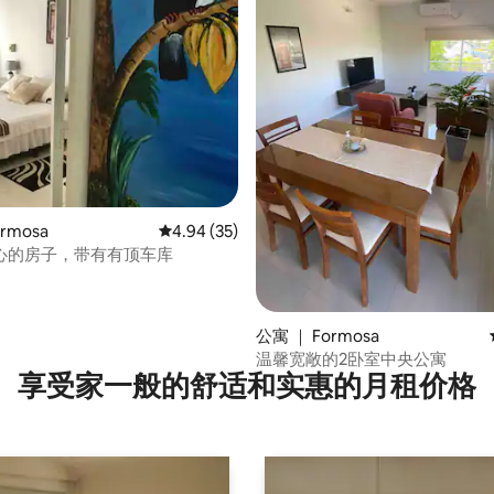
 5 分），共 37 条评价
rmosa
平均评分 4.94 分（满分 5 分），共 35 条评价
4.94 (35)
心的房子，带有有顶车库
公寓 ｜ Formosa
温馨宽敞的2卧室中央公寓
享受家一般的舒适和实惠的月租价格