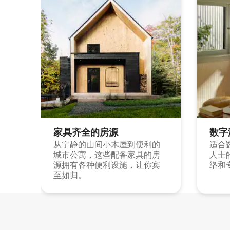
家具齐全的房源
数字
从宁静的山间小木屋到便利的
适合
城市公寓，这些配备家具的房
人士
源拥有各种便利设施，让你宾
络和
至如归。