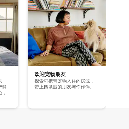
欢迎宠物朋友
风
探索可携带宠物入住的房源，
宁静
带上四条腿的朋友与你作伴。
色，