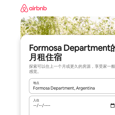
跳
至
内
容
Formosa Department
月租住宿
探索可以住上一个月或更久的房源，享受家一
感觉。
地点
如有搜索结果，请使用上下方向键查看，或通过点
入住