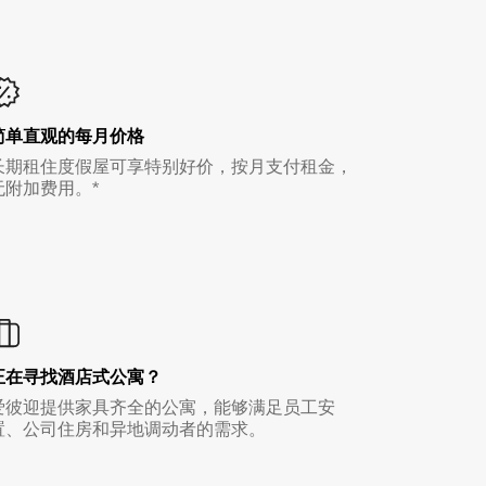
简单直观的每月价格
长期租住度假屋可享特别好价，按月支付租金，
无附加费用。*
正在寻找酒店式公寓？
爱彼迎提供家具齐全的公寓，能够满足员工安
置、公司住房和异地调动者的需求。