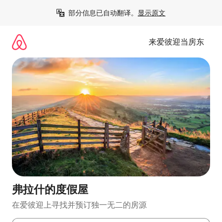
跳
部分信息已自动翻译。
显示原文
至
内
容
来爱彼迎当房东
弗拉什的度假屋
在爱彼迎上寻找并预订独一无二的房源