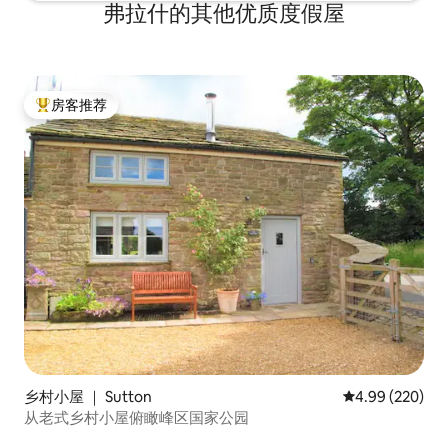
弗拉什的其他优质度假屋
房客推荐
热门「房客推荐」
乡村小屋 ｜ Sutton
平均评分 4.99
4.99 (220)
从老式乡村小屋俯瞰峰区国家公园