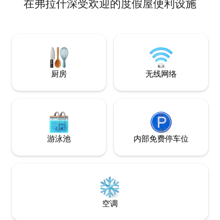
在弗拉什深受欢迎的度假屋便利设施
岭、Chrome Hill、Axe Edge Moor和
Buxton。 我们距离马姆托尔（Mam
Tor）、贝克威尔（Bakewell）和查茨沃斯
庄园（Chatsworth House）仅30分钟路
程。 在农场周围飞行。 1.6公里内有Flash
Bar Stores，供应早餐、午餐、蛋糕和杂
货。
厨房
无线网络
游泳池
内部免费停车位
空调