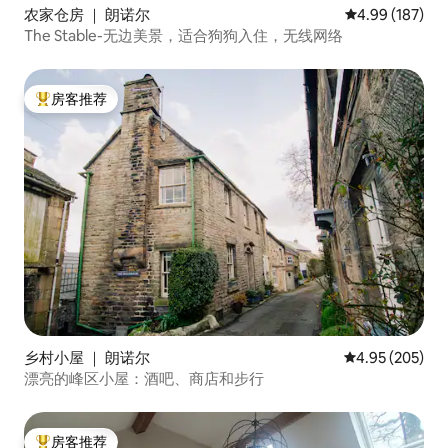
农家仓房 ｜ 朗诺尔
平均评分 4.99
4.99 (187)
The Stable-无边美景，适合狗狗入住，无线网络
房客推荐
热门「房客推荐」
乡村小屋 ｜ 朗诺尔
平均评分 4.95
4.95 (205)
漂亮的峰区小屋：酒吧、商店和步行
房客推荐