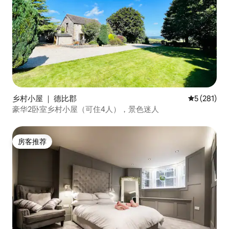
乡村小屋 ｜ 德比郡
平均评分 5 
5 (281)
豪华2卧室乡村小屋（可住4人），景色迷人
房客推荐
房客推荐