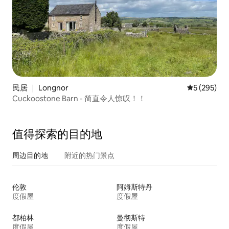
民居 ｜ Longnor
平均评分 5 
5 (295)
Cuckoostone Barn - 简直令人惊叹！！
值得探索的目的地
周边目的地
附近的热门景点
伦敦
阿姆斯特丹
度假屋
度假屋
都柏林
曼彻斯特
度假屋
度假屋