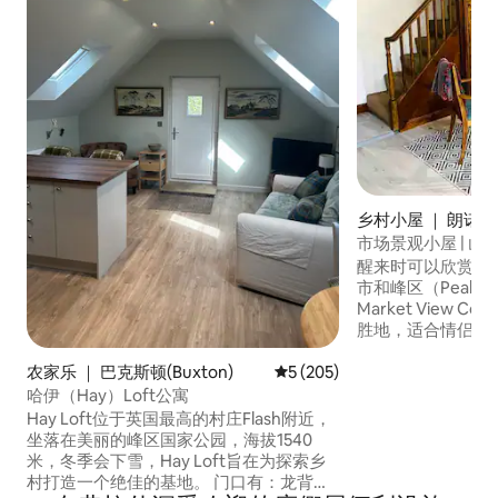
乡村小屋 ｜ 朗诺尔
市场景观小屋 | 山
电桩
醒来时可以欣赏到隆
市和峰区（Peak D
Market View C
胜地，适合情侣、
要享受宁静度假的
松身心，在设备齐
农家乐 ｜ 巴克斯顿(Buxton)
平均评分 5 分（满分 5 分），共
5 (205)
享受舒适的加大双
哈伊（Hay）Loft公寓
电动汽车充电器的
Hay Loft位于英国最高的村庄Flash附近，
用。 距离酒吧、
坐落在美丽的峰区国家公园，海拔1540
道仅几步之遥，是皮
米，冬季会下雪，Hay Loft旨在为探索乡
District）的完
村打造一个绝佳的基地。 门口有：龙背