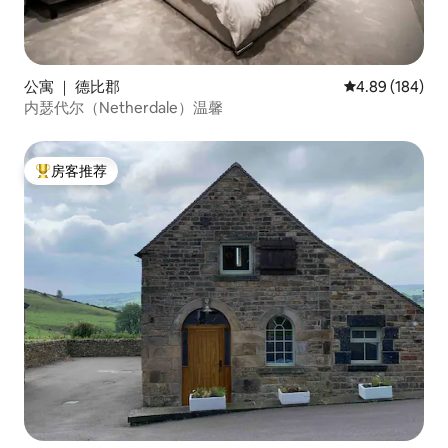
公寓 ｜ 德比郡
平均评分 4.89
4.89 (184)
内瑟代尔（Netherdale）温馨
房客推荐
热门「房客推荐」