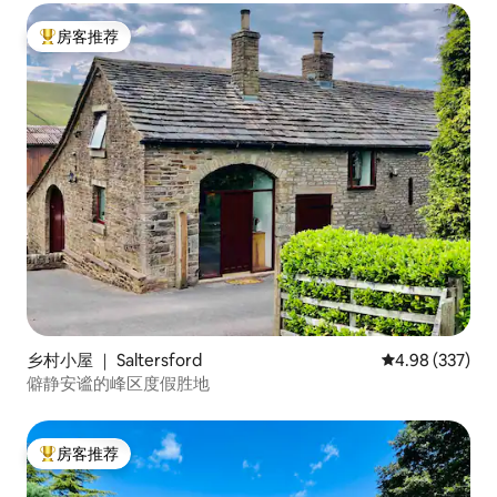
房客推荐
热门「房客推荐」
乡村小屋 ｜ Saltersford
平均评分 4.98
4.98 (337)
僻静安谧的峰区度假胜地
房客推荐
热门「房客推荐」