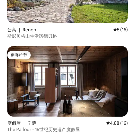
公寓 ｜ Renon
平均评分 5
5 (16)
斯彭贝格山生活诺德贝格
房客推荐
房客推荐
度假屋 ｜ 丘萨
平均评分 4.8
4.88 (16)
The Parlour - 15世纪历史遗产度假屋