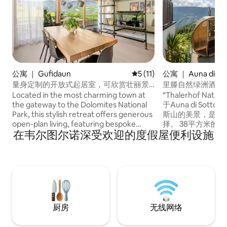
公寓 ｜ Gufidaun
平均评分 5 分（满分 5 分），
5 (11)
公寓 ｜ Auna di So
量身定制的开放式起居室，可欣赏壮丽景
里滕自然绿洲酒店
色
Located in the most charming town at
“Thalerhof Natur
the gateway to the Dolomites National
于Auna di Sott
Park, this stylish retreat offers generous
斯山的美景，是度
open-plan living, featuring bespoke
择。 38平方米的
在韦尔图尔诺深受欢迎的度假屋便利设施
Italian design by Lago, Rimadesio, and
碗机的厨房、1间卧
Saba. Floor-to-ceiling windows frame
纳2位房客。 便利
breathtaking, expansive views over the
视。 提供带桑拿
Isarco Valley canyon, creating an
区，需额外付费。
unforgettable atmosphere of light,
额外收费。 您的私人户外区域包括一个开
nature and space.
放式露台和一个阳
厨房
无线网络