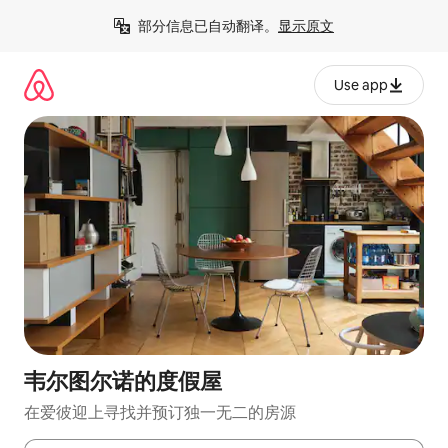
跳
部分信息已自动翻译。
显示原文
至
内
容
Use app
韦尔图尔诺的度假屋
在爱彼迎上寻找并预订独一无二的房源