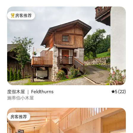
房客推荐
热门「房客推荐」
度假木屋 ｜ Feldthurns
平均评分 5
5 (22)
施蒂伯小木屋
房客推荐
房客推荐