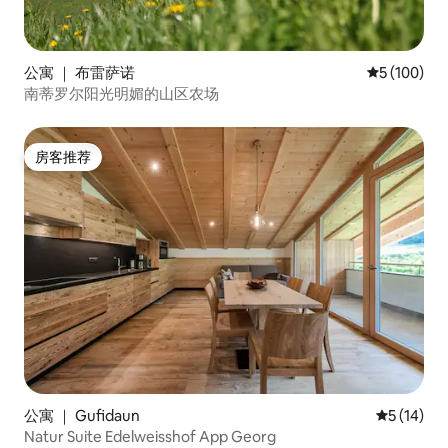
公寓 ｜ 布雷萨诺
平均评分 5 
5 (100)
南蒂罗尔阳光明媚的山区农场
房客推荐
房客推荐
公寓 ｜ Gufidaun
平均评分 5
5 (14)
Natur Suite Edelweisshof App Georg