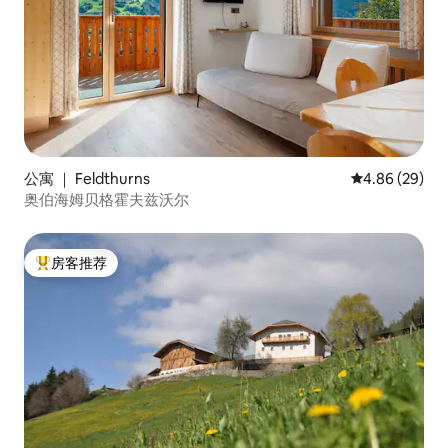
公寓 ｜ Feldthurns
平均评分 4.86
4.86 (29)
奥伯海姆贝格霍夫兹沃尔
房客推荐
热门「房客推荐」