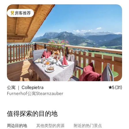
房客推荐
热门「房客推荐」
公寓 ｜ Collepietra
平均评分 5
5 (31)
Furnerhof公寓Stearnzauber
值得探索的目的地
周边目的地
其他类型的房源
附近的热门景点