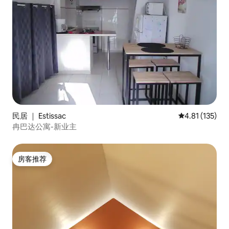
民居 ｜ Estissac
平均评分 4.81
4.81 (135)
冉巴达公寓-新业主
房客推荐
房客推荐