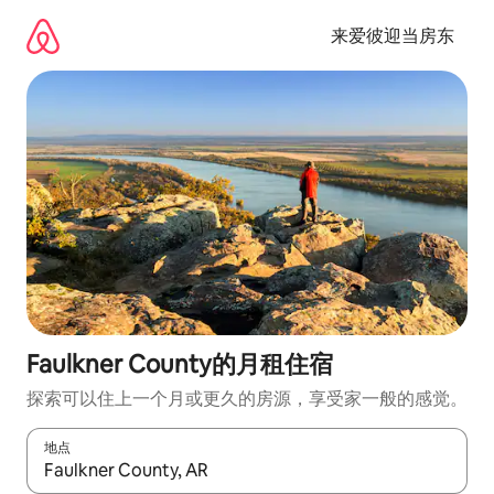
跳
至
来爱彼迎当房东
内
容
Faulkner County的月租住宿
探索可以住上一个月或更久的房源，享受家一般的感觉。
地点
如有搜索结果，请使用上下方向键查看，或通过点击或滑动手势浏