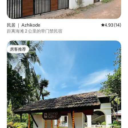
民居 ｜ Azhikode
平均评分 4.9
4.93 (14)
距离海滩 2 公里的带门禁民宿
房客推荐
房客推荐