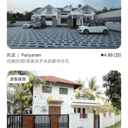
民居 ｜ Pariyaram
平均评分 4.88
4.88 (25)
优雅的3卧室家具齐全的豪华住宅
房客推荐
房客推荐