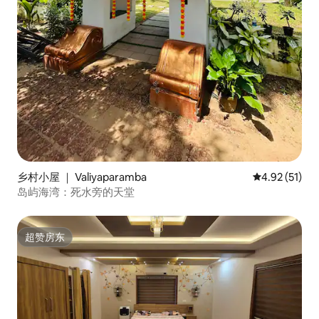
乡村小屋 ｜ Valiyaparamba
平均评分 4.9
4.92 (51)
岛屿海湾：死水旁的天堂
超赞房东
超赞房东