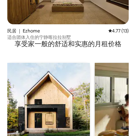
民居 ｜ Ezhome
平均评分 4.7
4.77 (13)
适合团体入住的宁静喀拉拉别墅
享受家一般的舒适和实惠的月租价格