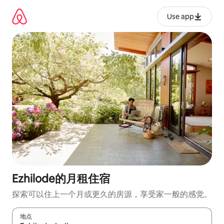
跳
至
Use app
内
容
Ezhilode的月租住宿
探索可以住上一个月或更久的房源，享受家一般的感觉。
地点