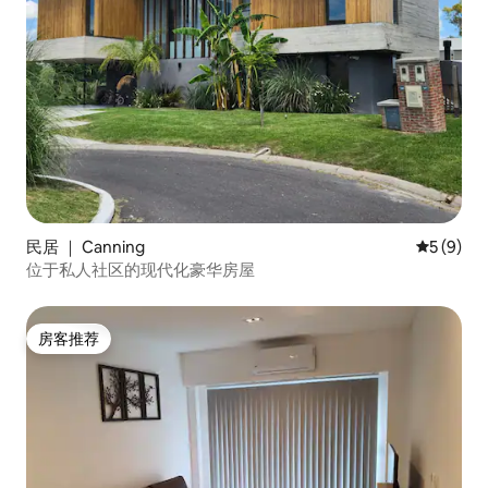
民居 ｜ Canning
平均评分 
5 (9)
位于私人社区的现代化豪华房屋
房客推荐
房客推荐