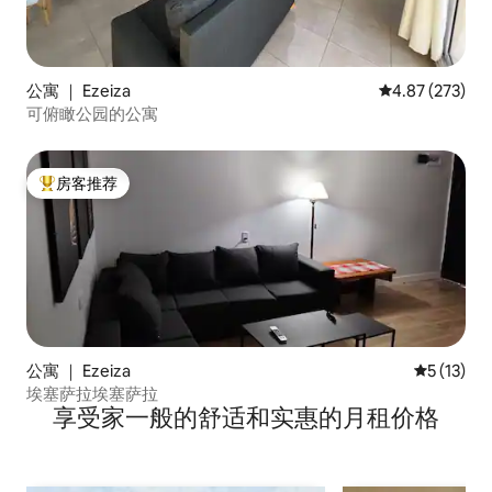
公寓 ｜ Ezeiza
平均评分 4.87
4.87 (273)
可俯瞰公园的公寓
房客推荐
热门「房客推荐」
公寓 ｜ Ezeiza
平均评分 5
5 (13)
埃塞萨拉埃塞萨拉
享受家一般的舒适和实惠的月租价格