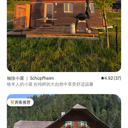
袖珍小屋 ｜ Schüpfheim
平均评分 4.9
4.92 (37)
牧羊人的小屋 在纯粹的大自然中享受舒适温馨
房客推荐
热门「房客推荐」