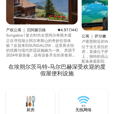
产权公寓 ｜ 贝阿滕贝格
平均评分 4.97 分（满分 5 分），共
4.97 (144)
Sungalow | 复古时尚全景阿尔卑斯木屋
公寓 ｜ 萨尔嫩
正在寻找瑞士阿尔卑斯山的奇妙住宿体
卢塞恩附近的Wil
验？欢迎来到SUNGALOW，这里将永恒
位于业主居住的Wi
的优雅与现代舒适设施融为一体。 房源于
房，直接位于萨尔嫩湖（
2024年新装修，设有设备齐全的美食厨
上，独特的高山景
房、时尚的起居空间和环绕式阳台，可欣
配备家庭影院、全
赏图恩湖（Lake Thun）和艾格峰
在埃朔尔茨马特-马尔巴赫深受欢迎的度
和卫生间（均为私人
（Eiger）、门赫峰（Mönch）和少女峰
房客，楼下还有一
假屋便利设施
（Jungfrau）的美景。 距离前往因特拉肯
（电梯通道-共用区
和比滕贝格站的公交车站10米。适合家庭
园，提供立式桨板
入住，外面有儿童公园、徒步小径和共用
络。 欢迎儿童入住，
烧烤空间。免费私人有顶棚停车场、智能
迎的瑞士爱彼迎房源。 大多数精
电视和无线网络。
能在 1 小时内到达
厨房
无线网络