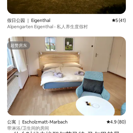
假日公园 ｜ Eigenthal
平均评分 5
5 (41)
Alpengarten Eigenthal - 私人养生度假村
超赞房东
超赞房东
公寓 ｜ Escholzmatt-Marbach
平均评分 4.9
4.9 (80)
带淋浴/卫生间的房间