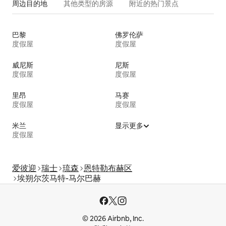
周边目的地
其他类型的房源
附近的热门景点
巴黎
佛罗伦萨
度假屋
度假屋
威尼斯
尼斯
度假屋
度假屋
里昂
马赛
度假屋
度假屋
米兰
显示更多
度假屋
爱彼迎
瑞士
琉森
恩特勒布赫区
埃朔尔茨马特-马尔巴赫
© 2026 Airbnb, Inc.