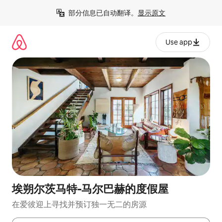
跳
部分信息已自动翻译。
显示原文
至
内
容
Use app
埃朔尔茨马特-马尔巴赫的度假屋
在爱彼迎上寻找并预订独一无二的房源