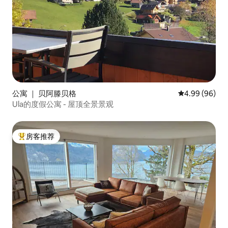
公寓 ｜ 贝阿滕贝格
平均评分 4.99
4.99 (96)
Ula的度假公寓 - 屋顶全景景观
房客推荐
热门「房客推荐」