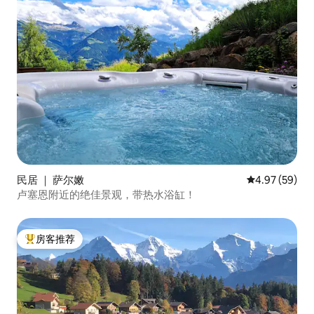
民居 ｜ 萨尔嫩
平均评分 4.97
4.97 (59)
卢塞恩附近的绝佳景观，带热水浴缸！
房客推荐
热门「房客推荐」