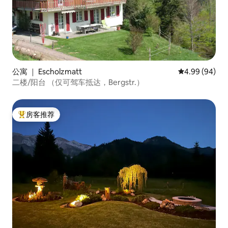
公寓 ｜ Escholzmatt
平均评分 4.99
4.99 (94)
二楼/阳台 （仅可驾车抵达，Bergstr.）
房客推荐
热门「房客推荐」