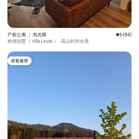
产权公寓 ｜ 韦吉斯
平均评分 5
5 (94)
林德别墅（ Villa Linde ） -高山时尚全景
房客推荐
房客推荐