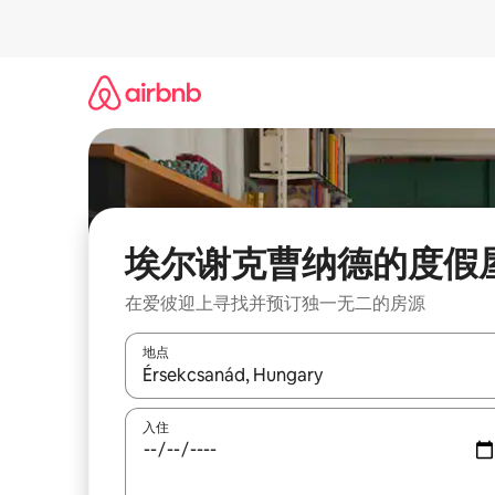
跳
至
内
容
埃尔谢克曹纳德的度假
在爱彼迎上寻找并预订独一无二的房源
地点
如有搜索结果，请使用上下方向键查看，或通过点
入住