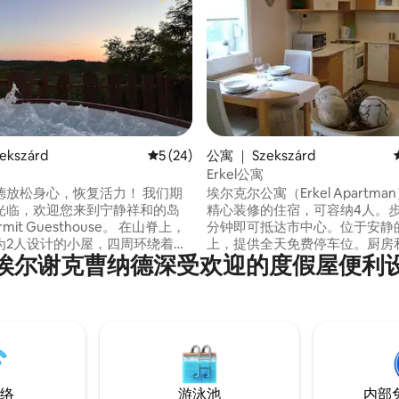
 5 分），共 83 条评价
ekszárd
平均评分 5 分（满分 5 分），共 24 条评价
5 (24)
公寓 ｜ Szekszárd
Erkel公寓
德放松身心，恢复活力！ 我们期
埃尔克尔公寓（Erkel Apartm
光临，欢迎您来到宁静祥和的岛
精心装修的住宿，可容纳4人。步
mit Guesthouse。 在山脊上，
分钟即可抵达市中心。位于安静
为2人设计的小屋，四周环绕着葡
上，提供全天免费停车位。厨房
埃尔谢克曹纳德深受欢迎的度假屋便利
林。 您可以在我们的露台上欣赏
漂亮，光线充足，视觉效果和氛
景，也可以在按摩浴缸中欣赏日
适。配备冰箱、微波炉和烹饪用
这个宁静的超赞房源里尽情放松身
烘焙和洗衣设施。我们的葡萄酒
在附近徒步旅行或探索塞克萨德葡
人提供丰富的活动。 公寓禁止吸烟。免费
：您可以轻松步行前往附近的酒
使用无线网络。
络
游泳池
内部