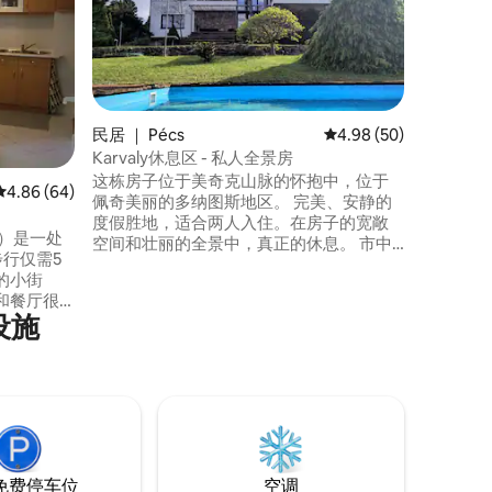
享受巴哈
的舒适、
鸣不断。
起居室和
环境。 等待您的有： -免费无线网络 -空调
房间 -设备齐全的厨房 -花园连接 -距离餐
厅、商店和
民居 ｜ Pécs
平均评分 4.98 分（满分
4.98 (50)
合情侣和
Karvaly休息区 - 私人全景房
这栋房子位于美奇克山脉的怀抱中，位于
平均评分 4.86 分（满分 5 分），共 64 条评价
4.86 (64)
佩奇美丽的多纳图斯地区。 完美、安静的
度假胜地，适合两人入住。在房子的宽敞
an）是一处
空间和壮丽的全景中，真正的休息。 市中
行仅需5
心很近，但距离足够远，您可以在安静的
的小街
地方度假。周围的森林和定居点为您提供
和餐厅很
了许多机会，具体取决于您如何度过您的
设施
围都很舒
时间。 梅切克山徒步旅行？品酒或观光？
具。没有
或者互相探索？您的选择！
产区为客
免费停车位
空调