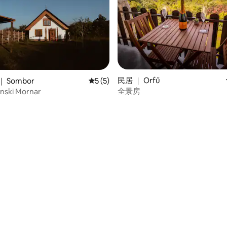
民居 ｜ Orfű
 Sombor
平均评分 5 分（满分 5 分），共 5 条评价
5 (5)
全景房
ski Mornar
 5 分），共 11 条评价