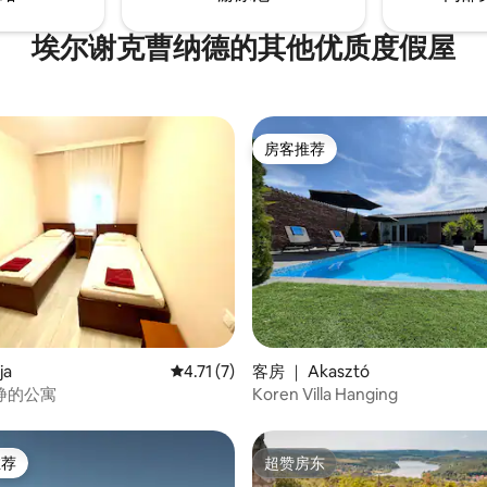
埃尔谢克曹纳德的其他优质度假屋
房客推荐
房客推荐
5 分），共 39 条评价
ja
平均评分 4.71 分（满分 5 分），共 7 条评价
4.71 (7)
客房 ｜ Akasztó
静的公寓
Koren Villa Hanging
推荐
超赞房东
客推荐」
超赞房东