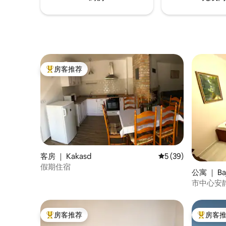
房客推荐
热门「房客推荐」
客房 ｜ Kakasd
平均评分 5 分（满分 
5 (39)
假期住宿
公寓 ｜ Ba
市中心安
房客推荐
房客
热门「房客推荐」
热门「房