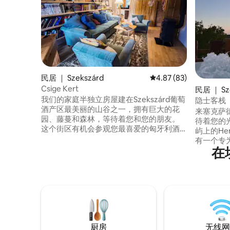
民居 ｜ Szekszárd
平均评分 4.87 分（满分
4.87 (83)
Csige Kert
民居 ｜ Sz
我们的家庭半独立房屋建在Szekszárd葡萄
隐士客栈
酒产区最美丽的山谷之一，拥有巨大的花
来塞克萨
园、藤蔓和森林，等待着您和您的朋友。
待着您的
这个街区有机会参观您最喜爱的匈牙利酒
屿上的Her
庄、徒步旅行、徒步旅行、冬季在沙丘上
有一个专
滑雪橇，或在壁炉的温暖中放松身心，沉
在
萄园和森
浸在工作中、烹饪、玩耍、阅读。 房客可
美妙的全
以随意享用整栋房子和花园。 配备了厨
落。 在
房、餐厅、大客厅、两间浴室、一间卫生
心吧！ 
间和三间卧室。
萄酒产区
庄
厨房
无线网