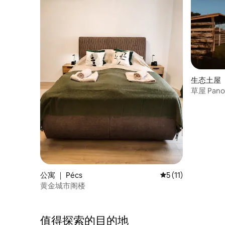
生态土屋 ｜
草屋 Panon
公寓 ｜ Pécs
平均评分 5 分（满分
5 (11)
黄金城市阁楼
值得探索的目的地