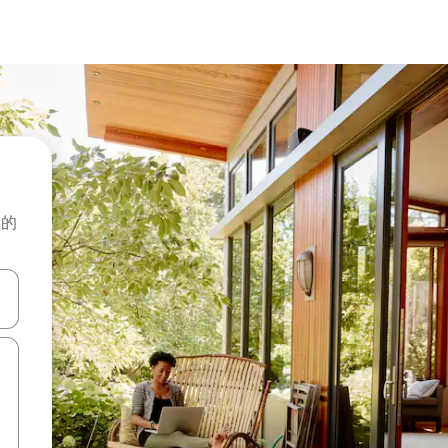
般的
击或滑动手势浏览。