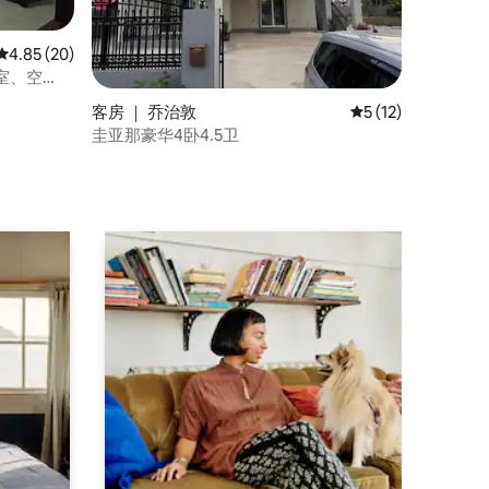
平均评分 4.85 分（满分 5 分），共 20 条评价
4.85 (20)
间卧室、空
客房 ｜ 乔治敦
平均评分 5 分（满分
5 (12)
圭亚那豪华4卧4.5卫