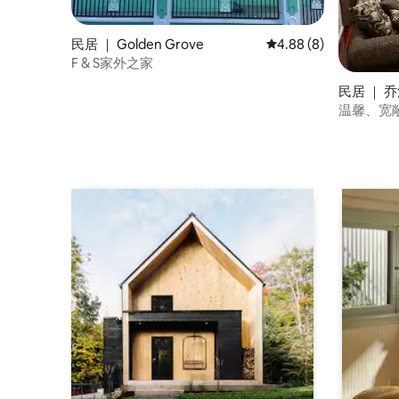
民居 ｜ Golden Grove
平均评分 4.88 分（满
4.88 (8)
F & S家外之家
民居 ｜ 
温馨、宽