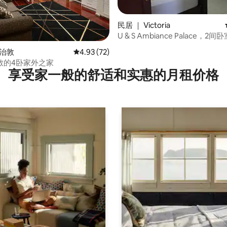
分 5 分），共 8 条评价
民居 ｜ Victoria
U & S Ambiance Palace，2
调、无线网络和Netflix
乔治敦
平均评分 4.93 分（满分 5 分），共 72 条评价
4.93 (72)
敞的4卧家外之家
享受家一般的舒适和实惠的月租价格