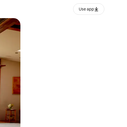
Use app