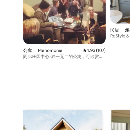
民居 ｜ 鲍德
ReStyle 
公寓 ｜ Menomonie
平均评分 4.93 分（满分 
4.93 (107)
阿比庄园中心-独一无二的公寓，可欣赏湖
景。