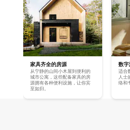
家具齐全的房源
数字
从宁静的山间小木屋到便利的
适合
城市公寓，这些配备家具的房
人士
源拥有各种便利设施，让你宾
络和
至如归。