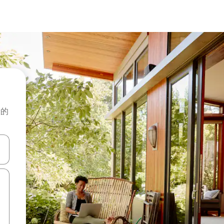
般的
击或滑动手势浏览。