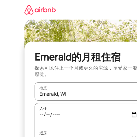
跳
至
内
容
Emerald的月租住宿
探索可以住上一个月或更久的房源，享受家一
感觉。
地点
如有搜索结果，请使用上下方向键查看，或通过点
入住
退房