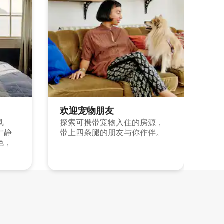
欢迎宠物朋友
风
探索可携带宠物入住的房源，
宁静
带上四条腿的朋友与你作伴。
色，