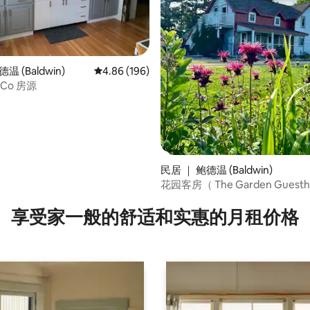
温 (Baldwin)
平均评分 4.86 分（满分 5 分），共 196 条评价
4.86 (196)
& Co 房源
5 分），共 107 条评价
民居 ｜ 鲍德温 (Baldwin)
花园客房（ The Garden Guesth
享受家一般的舒适和实惠的月租价格