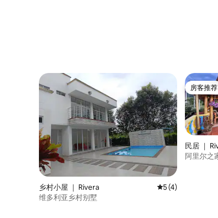
房客推荐
房客推荐
民居 ｜ Ri
阿里尔之
乡村小屋 ｜ Rivera
平均评分 5 分（满分
5 (4)
维多利亚乡村别墅