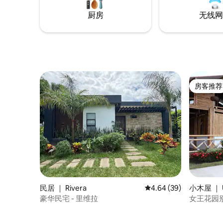
厨房
无线网
房客推荐
房客推荐
民居 ｜ Rivera
平均评分 4.64 分（满分
4.64 (39)
小木屋 ｜ U
豪华民宅 - 里维拉
女王花园