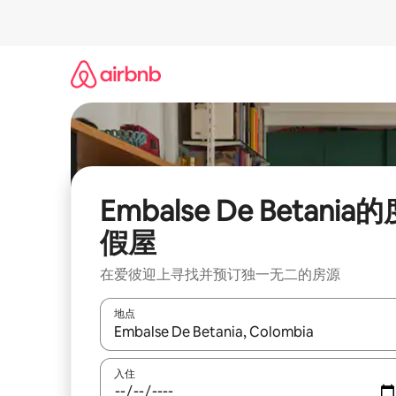
跳
至
内
容
Embalse De Betania
假屋
在爱彼迎上寻找并预订独一无二的房源
地点
如有搜索结果，请使用上下方向键查看，或通过点
入住