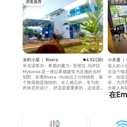
房客推荐
超赞房东
房客推荐
超赞房东
乡村小屋 ｜ Rivera
平均评分 4.92 分（满分
4.92 (26)
小木屋 ｜ R
米克诺斯岛：希腊的魔力 - 里维拉-乌伊拉
迷人的小
Mykonos 是一座以希腊建筑为灵感的乡村
在这个独
别墅，距离Rivera - Huila仅 2 分钟路程，每
中，创造全
个角落都是独特的，令人难忘的，专为您
米，为共用
的休息而设计。 舒适是最重要的，这就是
合家人和
在Em
为什么我们为您提供壮观的房间，漂亮的
距离Agua
社交区，开放式厨房和大餐厅，烧烤和实
Neiva仅4
用的桶形烤箱，家庭游戏和一个神奇的游
Tatac
泳池和按摩浴缸。 如果您想要休息、舒
因为它的
适、享受和留下最美好的回忆......Mykonos
@thermop
是最佳选择。