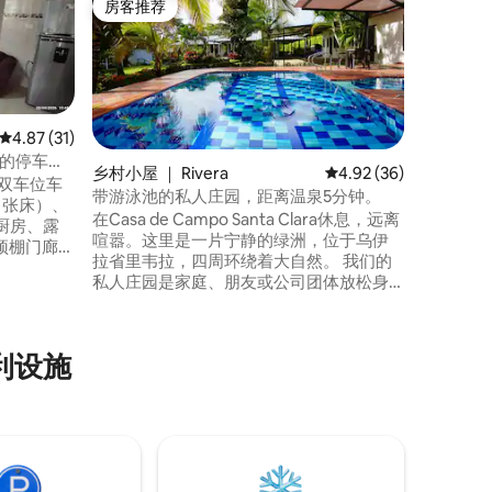
房客推荐
房客推
房客推荐
房客推
里韦拉住
享受愉快
以通过La
体育钓鱼
您到达不同
温泉，20
平均评分 4.87 分（满分 5 分），共 31 条评价
4.87 (31)
La Man
宽敞的停车
Tatac
乡村小屋 ｜ Rivera
平均评分 4.92 分（满分
4.92 (36)
度假的理
带游泳池的私人庄园，距离温泉5分钟。
 张床）、
在Casa de Campo Santa Clara休息，远离
厨房、露
喧嚣。这里是一片宁静的绿洲，位于乌伊
带顶棚门廊。
拉省里韦拉，四周环绕着大自然。 我们的
私人庄园是家庭、朋友或公司团体放松身
和黑色网
心、享受宽敞的户外空间和分享难忘时刻
的理想场所。 我们提供带按摩浴缸的泳
池、烧烤区、棋盘游戏、运动场、游乐场
便利设施
和水疗服务（需预约）。 地理位置优越，
距离温泉仅5分钟车程。