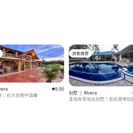
房客推荐
房客推荐
vera
平均评分 5 分（满分 5 分），共 9 条评价
5 (9)
别墅 ｜ Rivera
家，在大自然中温馨
圣加布里埃尔别墅！您在里维拉
家！
 5 分），共 4 条评价