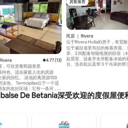
房客推荐
房客推荐
民居 ｜ Rivera
位于Rivera Huila的房子，有
场。
位于威拉省里韦拉的角落房屋。 双车位车
库、2 间配备智能电视的卧室（4
起居室、设备齐全并配备冰箱的
 5 分），共 26 条评价
ivera
平均评分 4.77 分（满分 5 分），共 13 条评价
4.77 (13)
台、洗衣机以及带 3 个吊床的
屋，可欣赏葡萄园美景
灵感源自艺术拼图的现代设计。 独特的外
具特色、适合家庭入住的房源
观：圣豪尔赫松木、无烟煤格栅
新的回忆。 泳池距离房源100
格。 优越的环境：纯净的空气、安静的环
泳池。 Termópilas位于一个适
境和保证的热情清洁。 房源全面覆盖无线
朋友的友好区域：它有一条河，
网络【房源设施】洗衣机 🛜
balse De Betania深受欢迎的度假屋
s Termales仅5分钟路程，距离
0分钟路程，距离Desierto de la
oa仅90分钟路程。 您会爱上它的，
自然风光。 适用宠物费
ilashuila