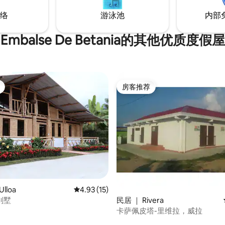
络
游泳池
内部
Embalse De Betania的其他优质度假屋
房客推荐
房客推荐
 5 分），共 39 条评价
lloa
平均评分 4.93 分（满分 5 分），共 15 条评价
4.93 (15)
别墅
民居 ｜ Rivera
卡萨佩皮塔-里维拉，威拉