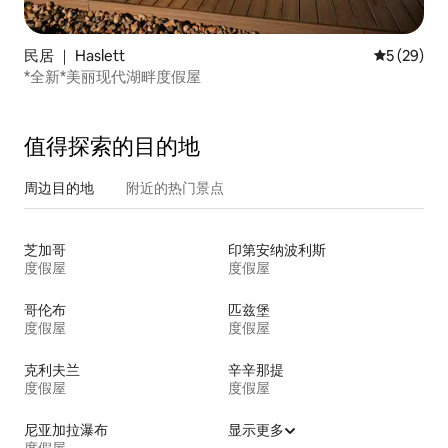
民居 ｜ Haslett
平均评分 5
5 (29)
*全新*美丽现代湖畔度假屋
值得探索的目的地
周边目的地
附近的热门景点
芝加哥
印第安纳波利斯
度假屋
度假屋
哥伦布
匹兹堡
度假屋
度假屋
克利夫兰
辛辛那提
度假屋
度假屋
尼亚加拉瀑布
显示更多