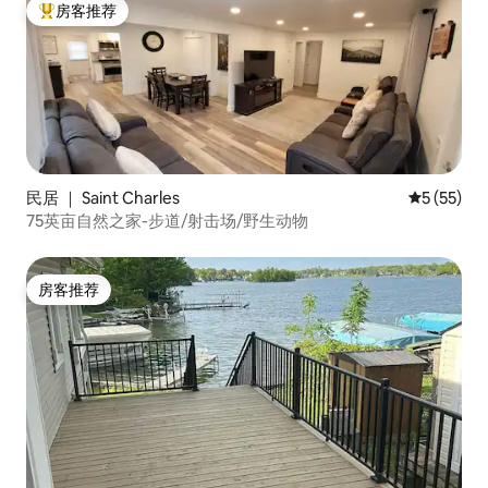
房客推荐
热门「房客推荐」
民居 ｜ Saint Charles
平均评分 5
5 (55)
75英亩自然之家-步道/射击场/野生动物
房客推荐
房客推荐