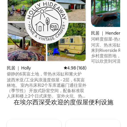
民居 ｜ Henderso
河畔度假屋-热水
河滨、热水浴缸、
来到Riverside 
乡村度假胜地，从
可以欣赏到河流的
地数英亩，没有近
民居 ｜ Holly
平均评分 4.98 分（满分 5 分），共
4.98 (168)
房子，但会感觉自
僻静的6英亩土地，带热水浴缸和篝火炉
4 间卧室和 2 个
波西米亚/工业风浪漫度假屋 - 2层，6英亩
客。房源允许携带
林地。 室内吊床和2个车库遮蔽门通往室外
狗奔跑的围栏区域。
（季节性） 开放式卧室空间，配备标准双
能偶尔会听到外面
人床和楼上2个日式床垫。 室外火坑、热水
道路有点远。
在埃尔西深受欢迎的度假屋便利设施
浴池、2辆自行车。 Vintage 1973 Trillium
露营车@额外50 $/天，仅限小木屋租赁。
房源距离古董店、餐厅、Mt. Holly滑雪度
假村、松树音乐会和滑雪/滑雪板度假村、
婚礼场所、Heather Highlands高尔夫球场