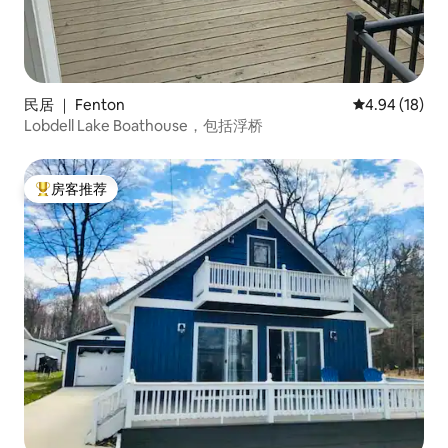
民居 ｜ Fenton
平均评分 4.9
4.94 (18)
Lobdell Lake Boathouse，包括浮桥
房客推荐
热门「房客推荐」