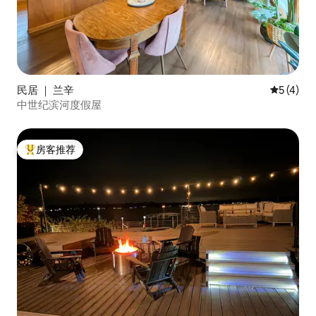
民居 ｜ 兰辛
平均评分 
5 (4)
中世纪滨河度假屋
房客推荐
热门「房客推荐」