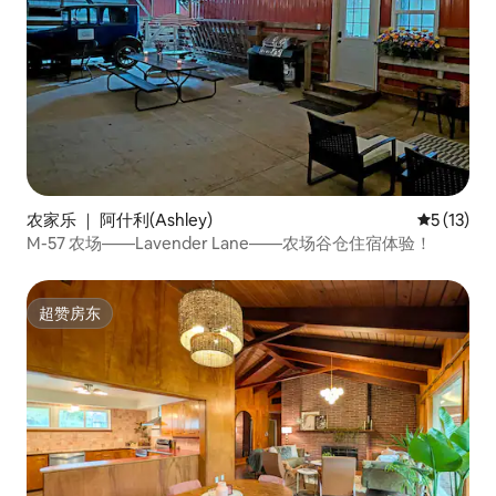
农家乐 ｜ 阿什利(Ashley)
平均评分 5
5 (13)
M-57 农场——Lavender Lane——农场谷仓住宿体验！
超赞房东
超赞房东