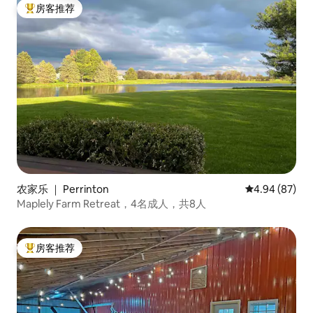
房客推荐
热门「房客推荐」
农家乐 ｜ Perrinton
平均评分 4.94
4.94 (87)
Maplely Farm Retreat，4名成人，共8人
房客推荐
热门「房客推荐」