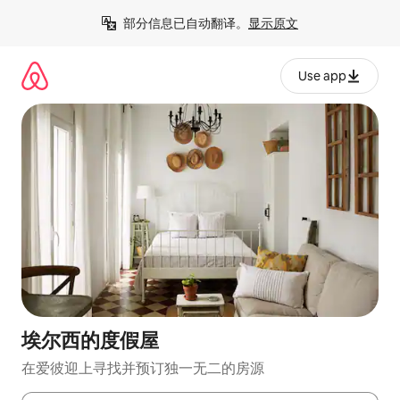
跳
部分信息已自动翻译。
显示原文
至
内
容
Use app
埃尔西的度假屋
在爱彼迎上寻找并预订独一无二的房源