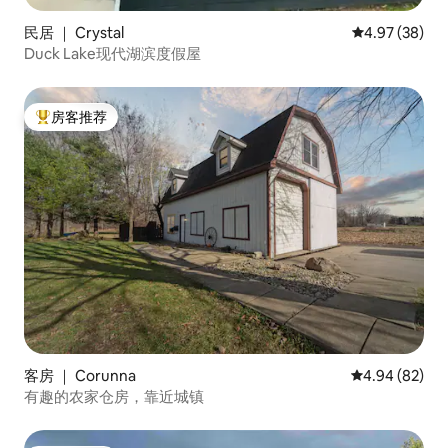
民居 ｜ Crystal
平均评分 4.97
4.97 (38)
Duck Lake现代湖滨度假屋
房客推荐
热门「房客推荐」
客房 ｜ Corunna
平均评分 4.94
4.94 (82)
有趣的农家仓房，靠近城镇