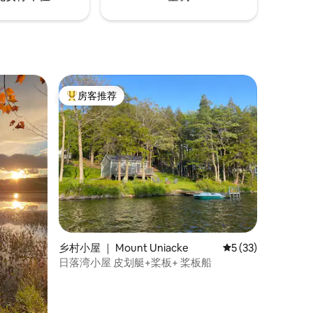
房客推荐
热门「房客推荐」
乡村小屋 ｜ Mount Uniacke
平均评分 5 分（满分
5 (33)
日落湾小屋 皮划艇+桨板+ 桨板船