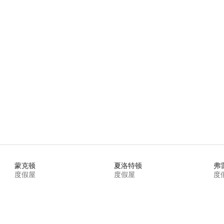
 5 分），共 28 条评价
蒙克顿
夏洛特顿
弗
度假屋
度假屋
度