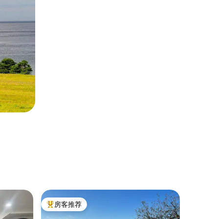
客用套房
房客推荐
房客
热门「房客推荐」
热门「
斯
豪华湖景