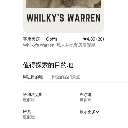
客用套房 ｜ Goffs
平均评分 4.89 分（满分
4.89 (28)
Whilky's Warren. 私人林地套房度假屋
值得探索的目的地
周边目的地
附近的热门景点
哈利法克斯
巴尔港
度假屋
度假屋
班戈
显示更多
度假屋