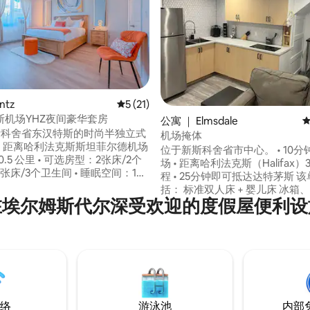
5 分），共 337 条评价
ntz
平均评分 5 分（满分 5 分），共 21 条评价
5 (21)
斯机场YHZ夜间豪华套房
公寓 ｜ Elmsdale
平
新斯科舍省东汉特斯的时尚半独立式
机场掩体
• 距离哈利法克斯斯坦菲尔德机场
位于新斯科舍省市中心。 • 10分钟可抵达机
0.5 公里 • 可选房型：2张床/2个
场 • 距离哈利法克斯（Halifax
张床/3个卫生间 • 睡眠空间：1张
程 • 25分钟即可抵达达特茅斯 该单元包
床、1张1.8米宽双人床、2张1.5米
括： 标准双人床 + 婴儿床 冰箱、炉灶、空
• 每间卧室均配备现代化卫生间 •
在埃尔姆斯代尔深受欢迎的度假屋便利设
气炸锅和 Keurig 咖啡机 智能电
式起居空间 • 设施齐全的厨房，配
烘干机 狗床（适合小型或大型犬
、锅具和平底锅 • 娱乐设施：
络 微波炉 房源位于埃尔姆斯代尔市中心，
One、PS-5、蓝牙音箱、纸牌游戏和
距离杂货店仅 3 分钟车程。 享受独立入
• 便利设施：2 辆电动自行车、室
口，配备个人密码，方便安全地出
• 适合情侣、家庭和团体入住：设
车位可停一辆车。 禁止吸烟。
• 便利设施：无钥匙进入
STR2627A0134
络
游泳池
内部