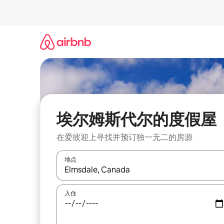
跳
至
内
容
埃尔姆斯代尔的度假屋
在爱彼迎上寻找并预订独一无二的房源
地点
如有搜索结果，请使用上下方向键查看，或通过点
入住