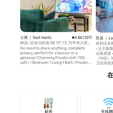
公寓 ｜ East Hants
平均评分 4.86 分（满分 
4.86 (337)
民居 ｜ La
精选 | 近哈法机场 1室 1厅 1卫 70平米大床全
哈利法克
独立公寓 | 转机首选
No need to share anything, complete
• 位于
privacy, perfect for a layover or a
出租房源 
getaway! Charming Private Unit | 700
（YHZ）1
sqft.| 1 Bedroom 1 Living 1 Bath | Private
卫生间或3
Parking | Walk-out basement unit in a
2米宽双人
single detached house. YHZ Halifax
宽双人床 
Airport | EV Charging | Big Stop Uber and
2 个开放
local Taxi Services Available Close to
备各种香料
Halifax Stanfield Airport. Safe and
Xbox 
Friendly Community. Newly built wide
棋盘游戏 
solid stairs with non-slip steps and
内健身车 
lighting, making your walk down safe and
施齐全。 
easy. Registration #STR2627A8511
厨房
无线网