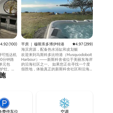
行政湖滨度假屋： 
于车库上
间）公寓
您享受宁静的住
人热水浴
外厨房 
和码头通
可找到蒂姆
市、药店
均评分 4.92 分（满分 5 分），共 100 条评价
4.92 (100)
平房 ｜ 穆斯库多博伊特港
平均评分 4.97 分（满分 
4.97 (299)
距离哈利
海滨房源，配备热水浴缸和皮划艇
欢迎来到马斯科多比特港（Musquodoboit
）30分钟路
Harbour）——新斯科舍省位于美丽东海岸
的沿海社区之一。 如果您正在寻找一个度
假胜地，体验真正的新斯科舍社区和沿海
施
视 洗衣机和
文化、风景如画的海景，但又想要短途通
） 无线网
勤到市区和机场，这里将是您的理想爱彼
迎房源！这栋新装修的平房位于马斯科多
比特港（Musquodoboit Harbour），位于
入。 停
7号高速公路旁的一处安静海湾，占地两英
亩，距离哈利法克斯市中心仅40分钟车
程。
免费停车位
空调