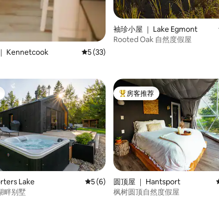
 5 分），共 24 条评价
袖珍小屋 ｜ Lake Egmont
Rooted Oak 自然度假屋
 Kennetcook
平均评分 5 分（满分 5 分），共 33 条评价
5 (33)
房客推荐
热门「房客推荐」
ters Lake
平均评分 5 分（满分 5 分），共 6 条评价
5 (6)
圆顶屋 ｜ Hantsport
假湖畔别墅
枫树圆顶自然度假屋