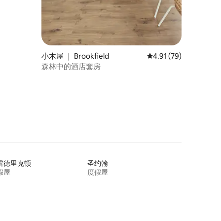
小木屋 ｜ Brookfield
平均评分 4.91 分（满分
4.91 (79)
森林中的酒店套房
雷德里克顿
圣约翰
假屋
度假屋