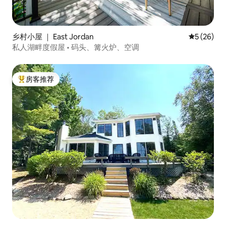
乡村小屋 ｜ East Jordan
平均评分 5
5 (26)
私人湖畔度假屋 • 码头、篝火炉、空调
房客推荐
热门「房客推荐」