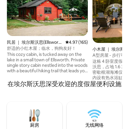
民居 ｜ 埃尔斯沃思(Ellswort
平均评分 4.97 分（满分 5 分），共
4.97 (165)
h)
舒适的小红木屋；临水，狗狗友好！
小木屋 ｜ 埃尔斯沃思(
This cozy cabin, is tucked away on the
rth)
A型房屋 - 步行可至
lake in a small town of Ellsworth. Private
这栋 4 卧室度假
single story cabin nestled into the woods
沃思，占地 1.6
with a beautiful hiking trail that leads you
密歇根湖海滩仅几
to the personal lake front, for swimming,
内设有热水浴缸，
kayaking and even ice fishing. Perfect
在埃尔斯沃思深受欢迎的度假屋便利设施
套齐全的咖啡吧（Nes
cabin for a getaway or stay with your
滴滤咖啡机、手冲
family. Incredible views of six mile lake,
瓦（Charlevoi
and just a small drive into town for
Rapids）之间，距
activities to do like beach access cozy
Lake）、果园、啤
home town restaurants and fun for
程。 夏季沙滩足迹
families. Nearby snowmobile trails, so
纳9人入住，配备2
bring your sled!
双人床和3张单人床
厨房
无线网络
赏到密歇根州北部