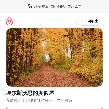
跳
部分信息已自动翻译。
显示原文
至
内
容
Use app
埃尔斯沃思的度假屋
在爱彼迎上寻找并预订独一无二的房源