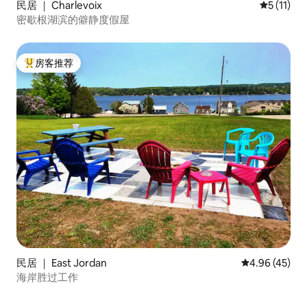
民居 ｜ Charlevoix
平均评分 5
5 (11)
密歇根湖滨的僻静度假屋
房客推荐
热门「房客推荐」
民居 ｜ East Jordan
平均评分 4.9
4.96 (45)
海岸胜过工作