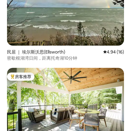
民居 ｜ 埃尔斯沃思(Ellsworth)
平均评分 4.9
4.94 (16)
密歇根湖湾日间，距离托奇湖10分钟
房客推荐
热门「房客推荐」