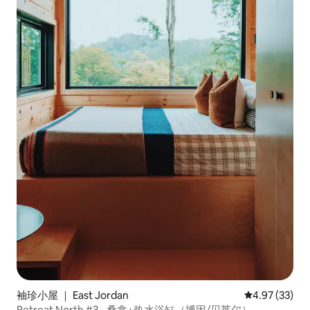
袖珍小屋 ｜ East Jordan
平均评分 4.9
4.97 (33)
Retreat North #3 - 桑拿+热水浴缸（博因/贝莱尔）