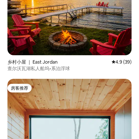
乡村小屋 ｜ East Jordan
平均评分 4.9
4.9 (39)
查尔沃瓦湖私人船坞•系泊浮球
房客推荐
房客推荐