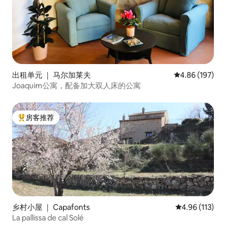
出租单元 ｜ 马尔加莱夫
平均评分 4.86
4.86 (197)
Joaquim公寓，配备加大双人床的公寓
房客推荐
热门「房客推荐」
乡村小屋 ｜ Capafonts
平均评分 4.96
4.96 (113)
La pallissa de cal Solé