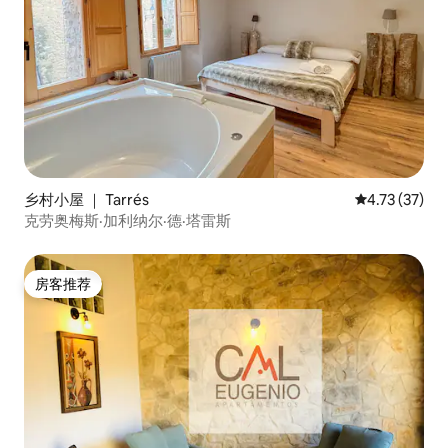
乡村小屋 ｜ Tarrés
平均评分 4.7
4.73 (37)
克劳奥梅斯·加利纳尔·德·塔雷斯
房客推荐
房客推荐