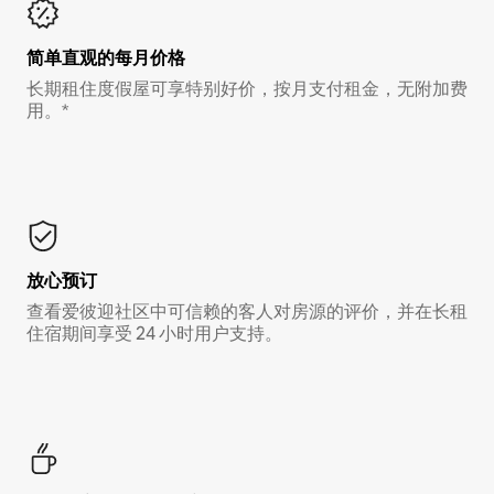
简单直观的每月价格
长期租住度假屋可享特别好价，按月支付租金，无附加费
用。*
放心预订
查看爱彼迎社区中可信赖的客人对房源的评价，并在长租
住宿期间享受 24 小时用户支持。