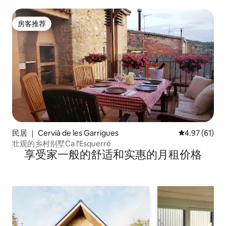
房客推荐
房客推荐
民居 ｜ Cervià de les Garrigues
平均评分 4.9
4.97 (61)
壮观的乡村别墅Ca l'Esquerré
享受家一般的舒适和实惠的月租价格