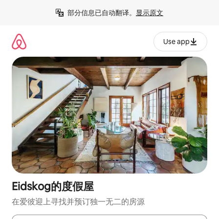
跳
部分信息已自动翻译。
显示原文
至
内
容
Use app
Eidskog的度假屋
在爱彼迎上寻找并预订独一无二的房源