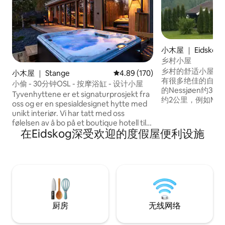
小木屋 ｜ Eidskog
乡村小屋
乡村的舒适小屋。
小木屋 ｜ Stange
平均评分 4.89 分（满分 5 分），共
4.89 (170)
有很多绝佳的自然
小偷 - 30分钟OSL - 按摩浴缸 - 设计小屋
的Nessjøen约30
Tyvenhyttene er et signaturprosjekt fra
约2公里，例如Magno
oss og er en spesialdesignet hytte med
器、Ingelsrud
unikt interiør. Vi har tatt med oss
Skotterud约7
følelsen av å bo på et boutique hotell til
啡店。 距离瑞典约
在Eidskog深受欢迎的度假屋便利设施
den flotte naturen i Mjøsli. Hytta har
物中心（ Charlotte
privat terasse, 1 bad og 1 soverom +
center ）位于
sovesofa i stue med tilsammen 4
分钟路程。 距离Kon
sengeplasser. Delen med sovesofa dele
部约25公里， E
med glassvegg som er flyttbar og
lammeller for som gjør soveplassen
privat. - Jacuzzi - WiFi - Elbillading
tilgjengelig på fellesparkering - Privat
厨房
无线网络