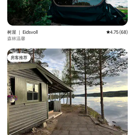
树屋 ｜ Eidsvoll
平均评分 4.7
4.75 (68)
森林温馨
房客推荐
房客推荐