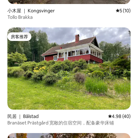
小木屋 ｜ Kongsvinger
平均评分 5
5 (10)
Tollo Brakka
房客推荐
房客推荐
民居 ｜ Bålstad
平均评分 4.98
4.98 (40)
Branäset Prästgård 宽敞的住宿空间，配备豪华床铺