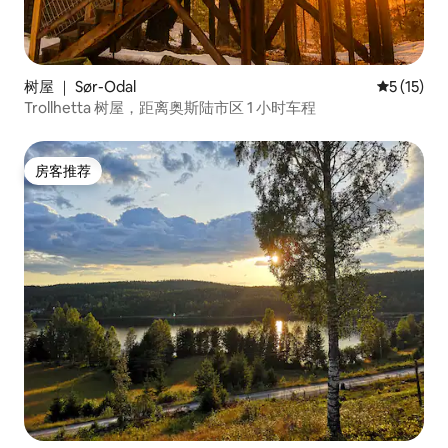
树屋 ｜ Sør-Odal
平均评分 5
5 (15)
Trollhetta 树屋，距离奥斯陆市区 1 小时车程
房客推荐
房客推荐