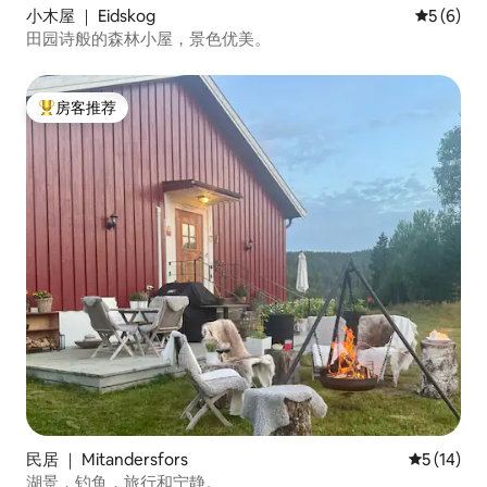
小木屋 ｜ Eidskog
平均评分 
5 (6)
田园诗般的森林小屋，景色优美。
房客推荐
热门「房客推荐」
民居 ｜ Mitandersfors
平均评分 5
5 (14)
湖景，钓鱼，旅行和宁静。