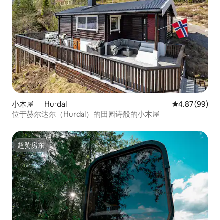
小木屋 ｜ Hurdal
平均评分 4.87
4.87 (99)
位于赫尔达尔（Hurdal）的田园诗般的小木屋
超赞房东
超赞房东