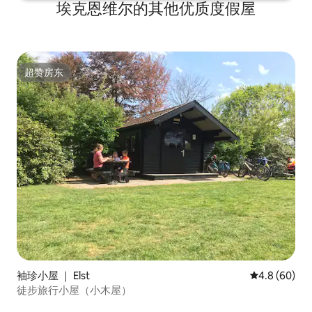
埃克恩维尔的其他优质度假屋
超赞房东
超赞房东
袖珍小屋 ｜ Elst
平均评分 4.8
4.8 (60)
徒步旅行小屋（小木屋）