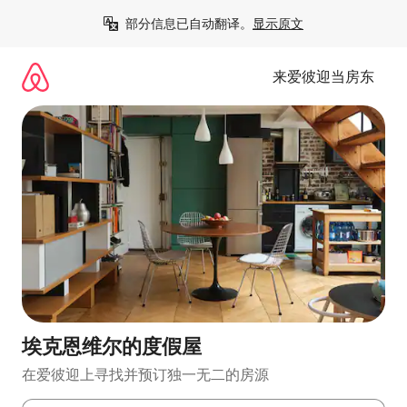
跳
部分信息已自动翻译。
显示原文
至
内
容
来爱彼迎当房东
埃克恩维尔的度假屋
在爱彼迎上寻找并预订独一无二的房源