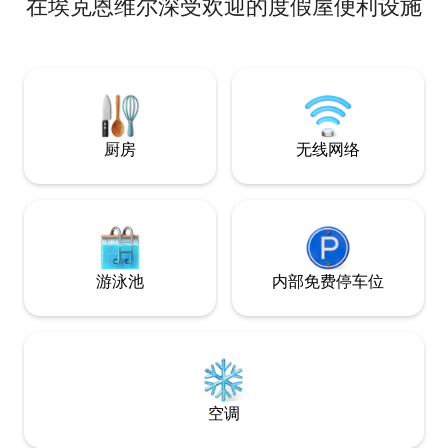
在埃克恩维尔深受欢迎的度假屋便利设施
好者、徒步旅行者、骑自行车者和/或山地
自行车骑行者的真正的度假胜地。Hoge
Zoom民宿设有私人入口、带Yotul燃木炉
的客厅、冰箱、厕所、浴室和楼上两间相
连的卧室。阳光明媚的私人露台，可上锁
的自行车棚，私人停车场。从花园可进入
国家公园的步行路线。
厨房
无线网络
游泳池
内部免费停车位
空调