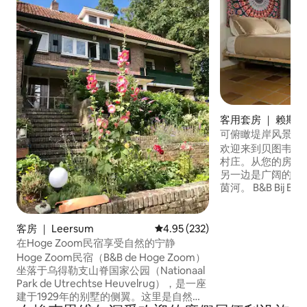
客用套房 ｜ 赖斯
可俯瞰堤岸风景的
欢迎来到贝图韦（B
村庄。从您的房间
另一边是广阔的洪
茵河。 B&B Bij Bokkie 位于Maarten van
Rossumpad和Li
上，沿线还有各种
中心，靠近Wijk bij
客房 ｜ Leersum
平均评分 4.95 分（满分 5 分），共
4.95 (232)
迷人的小镇。在这
在Hoge Zoom民宿享受自然的宁静
花和美味的水果。
Hoge Zoom民宿（B&B de Hoge Zoom）
坐落于乌得勒支山脊国家公园（Nationaal
Park de Utrechtse Heuvelrug），是一座
建于1929年的别墅的侧翼。这里是自然爱