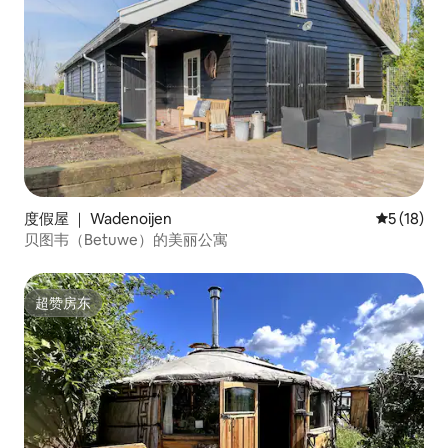
度假屋 ｜ Wadenoijen
平均评分 5
5 (18)
贝图韦（Betuwe）的美丽公寓
超赞房东
超赞房东