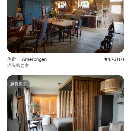
住宿 ｜ Amerongen
平均评分 4.7
4.76 (17)
猫头鹰之家
超赞房东
超赞房东