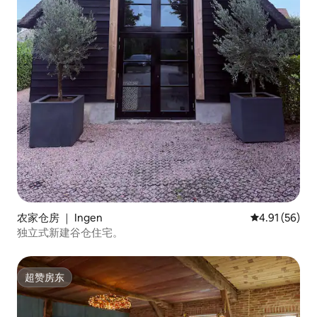
农家仓房 ｜ Ingen
平均评分 4.9
4.91 (56)
独立式新建谷仓住宅。
超赞房东
超赞房东