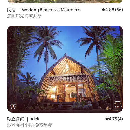
民居 ｜ Wodong Beach, via Maumere
平均评分 4.88
4.88 (56)
沉睡泻湖海滨别墅
独立房间 ｜ Alok
平均评分 4.
4.75 (4)
沙滩乡村小屋-免费早餐