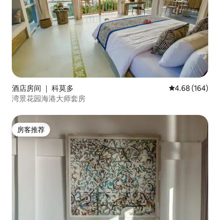
酒店房间 ｜ 科莫多
平均评分 4.68
4.68 (164)
湾景花园海港大师套房
房客推荐
房客推荐