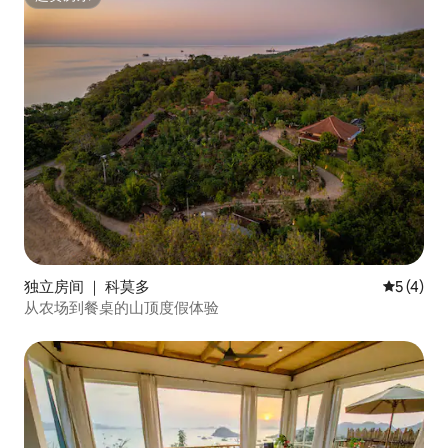
超赞房东
独立房间 ｜ 科莫多
平均评分 
5 (4)
从农场到餐桌的山顶度假体验