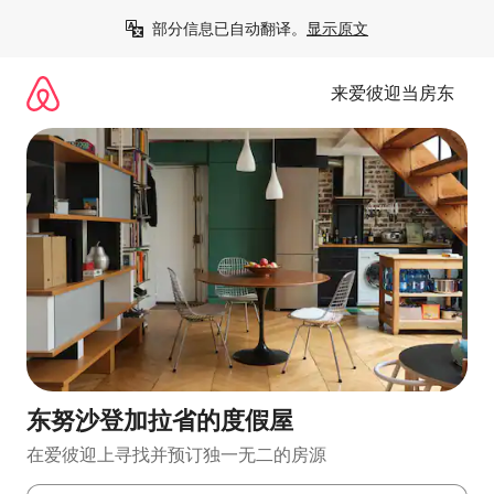
跳
部分信息已自动翻译。
显示原文
至
内
容
来爱彼迎当房东
东努沙登加拉省的度假屋
在爱彼迎上寻找并预订独一无二的房源