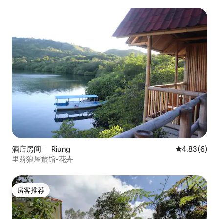
酒店房间 ｜ Riung
平均评分 4.8
4.83 (6)
里翁狼屋旅馆-花卉
房客推荐
房客推荐