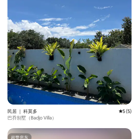
民居 ｜ 科莫多
平均评分 
5 (5)
巴乔别墅（Badjo Villa）
超赞房东