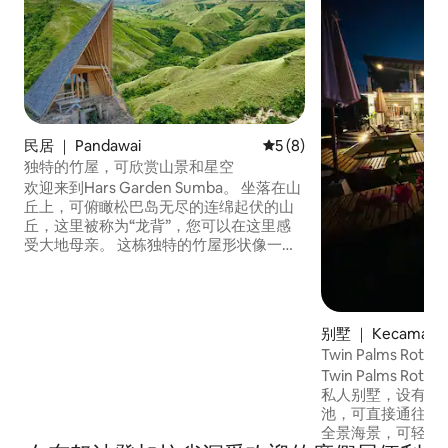
民居 ｜ Pandawai
平均评分 5 分（满分 5 分）
5 (8)
独特的竹屋，可欣赏山景和星空
欢迎来到Hars Garden Sumba。 坐落在山
丘上，可俯瞰松巴岛无尽的连绵起伏的山
丘，这里被称为“龙背”，您可以在这里感
受大地母亲。 这栋独特的竹屋形状像一只
拍打翅膀的鸟，设有1间卧室、1间卫生间
和一个观景空间。 在这里，您可以欣赏壮
丽的日出、令人惊叹的日落，还可以围坐
在篝火旁，欣赏满天星辰。 还可以在山上
别墅 ｜ Kecamatan 
骑马，留下独一无二的回忆。 ・距离机场
Tw
25分钟车程 ・距离海滩15分钟
Twin Palms 
私人别墅，设有三
池，可直接通往原
全景海景，可轻松直达