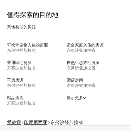
值得探索的目的地
其他类型的房源
可携带宠物入住的房源
适合家庭入住的房源
东努沙登加拉省
东努沙登加拉省
普通民宅房源
自然生态旅社房源
东努沙登加拉省
东努沙登加拉省
平房房源
酒店房间
东努沙登加拉省
东努沙登加拉省
精品酒店
显示更多
东努沙登加拉省
爱彼迎
印度尼西亚
东努沙登加拉省