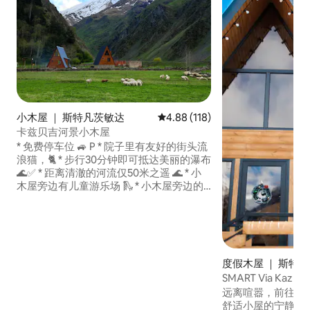
小木屋 ｜ 斯特凡茨敏达
平均评分 4.88 分（满分 5 分），共
4.88 (118)
卡兹贝吉河景小木屋
* 免费停车位 🚙 P️ * 院子里有友好的街头流
浪猫，🐈 * 步行30分钟即可抵达美丽的瀑布
🌊✅ * 距离清澈的河流仅50米之遥 🌊 * 小
木屋旁边有儿童游乐场 🛝 * 小木屋旁边的
足球场 ⚽️ * 附近有 Artkhmo Valley，那里
有徒步小径 🏔️🌿 * 大型私人庭院 🌿 * 烧烤
区 🍖🔥
度假木屋 ｜ 斯特
SMART Via Kazb
远离喧嚣，前往卡
舒适小屋的宁静氛围 🏔️ 想象一