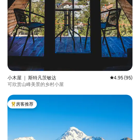
小木屋 ｜ 斯特凡茨敏达
平均评分 4.95
4.95 (95)
可欣赏山峰美景的乡村小屋
房客推荐
热门「房客推荐」