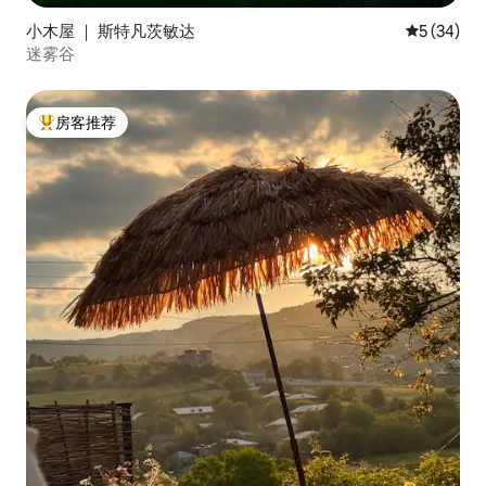
小木屋 ｜ 斯特凡茨敏达
平均评分 5
5 (34)
迷雾谷
房客推荐
热门「房客推荐」