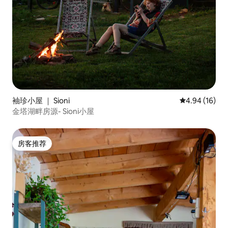
袖珍小屋 ｜ Sioni
平均评分 4.9
4.94 (16)
金塔湖畔房源- Sioni小屋
房客推荐
房客推荐