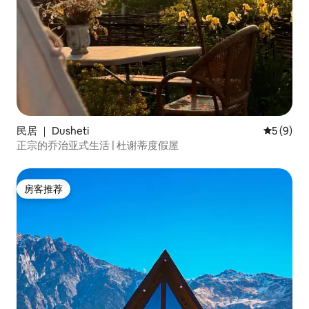
民居 ｜ Dusheti
平均评分 
5 (9)
正宗的乔治亚式生活 | 杜谢蒂度假屋
房客推荐
房客推荐