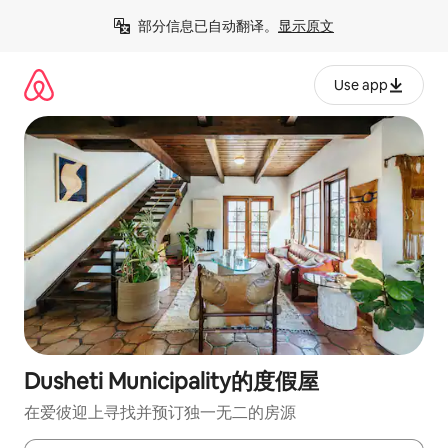
跳
部分信息已自动翻译。
显示原文
至
内
容
Use app
Dusheti Municipality的度假屋
在爱彼迎上寻找并预订独一无二的房源