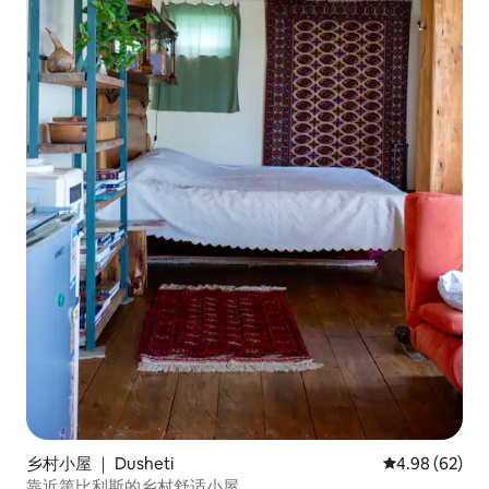
乡村小屋 ｜ Dusheti
平均评分 4.98
4.98 (62)
靠近第比利斯的乡村舒适小屋