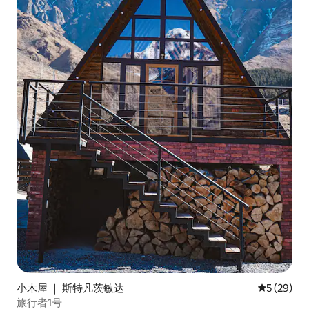
小木屋 ｜ 斯特凡茨敏达
平均评分 5
5 (29)
旅行者1号