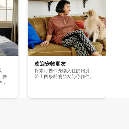
欢迎宠物朋友
风
探索可携带宠物入住的房源，
宁静
带上四条腿的朋友与你作伴。
色，