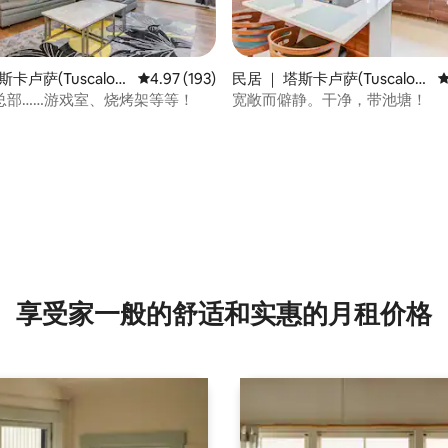
5 分），共 322 条评价
斯卡卢萨(Tuscaloo
平均评分 4.97 分（满分 5 分），共 193 条评价
4.97 (193)
民居 ｜ 塔斯卡卢萨(Tuscaloo
sa)
总部……游戏室、烧烤架等等！
宽敞而僻静。干净，带池塘！
享受家一般的舒适和实惠的月租价格