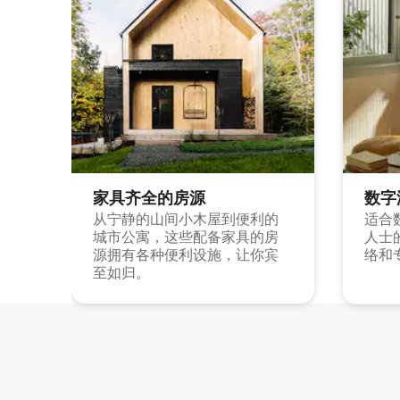
家具齐全的房源
数字
从宁静的山间小木屋到便利的
适合
城市公寓，这些配备家具的房
人士
源拥有各种便利设施，让你宾
络和
至如归。