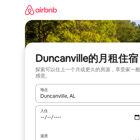
跳
至
内
容
Duncanville的月租住宿
探索可以住上一个月或更久的房源，享受家一
感觉。
地点
如有搜索结果，请使用上下方向键查看，或通过点
入住
退房