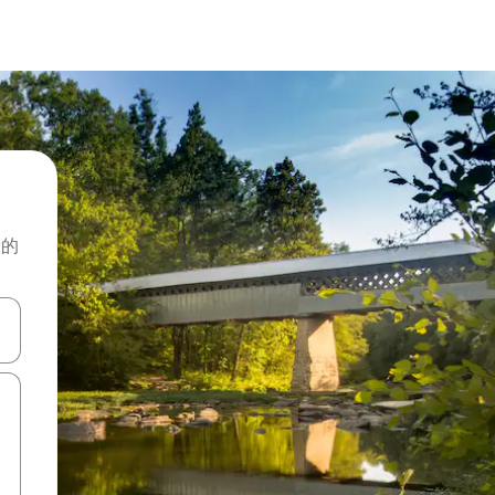
般的
击或滑动手势浏览。