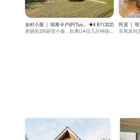
乡村小屋 ｜ 塔斯卡卢萨(Tusc
平均评分 4.87 分（满分 
4.87 (322)
民居 ｜ 塔
aloosa)
sa)
美丽的2间卧室小屋，距离UA仅几分钟路
车尾派对
程！ ！ ！ ！ ！