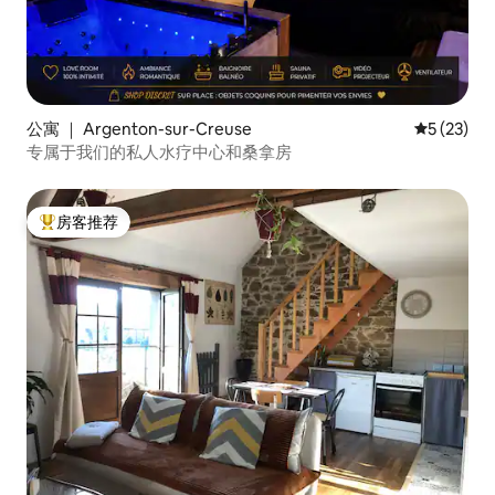
公寓 ｜ Argenton-sur-Creuse
平均评分 5
5 (23)
专属于我们的私人水疗中心和桑拿房
房客推荐
热门「房客推荐」