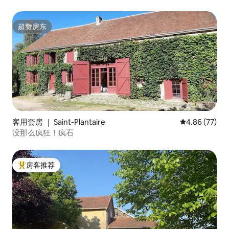
（Hubert）客房
超赞房东
超赞房东
客用套房 ｜ Saint-Plantaire
平均评分 4.86
4.86 (77)
没那么疯狂！疯石
房客推荐
热门「房客推荐」