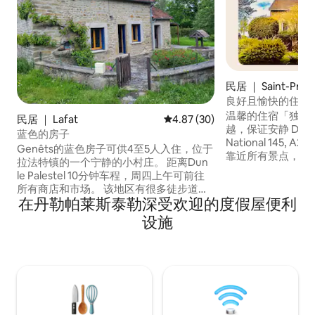
民居 ｜ Saint-Priest
良好且愉快的住宿，
儿
温馨的住宿「独立
民居 ｜ Lafat
平均评分 4.87 分（满分 5 分），
4.87 (30)
越，保证安静 DIRECT ACCESS出口52
蓝色的房子
National 145, A20 4/5人+婴儿 交通便利，
Genêts的蓝色房子可供4至5人入住，位于
靠近所有景点，半径
拉法特镇的一个宁静的小村庄。 距离Dun
公里，分钟。 「LOFT高级套房」 2个相邻
le Palestel 10分钟车程，周四上午可前往
的车位： 卫生间、厕所、 1
所有商店和市场。 该地区有很多徒步道、
140， 1张140厘米单人床。 
在丹勒帕莱斯泰勒深受欢迎的度假屋便利
画家谷（ Valley of Painters ）、塞德勒（
动物 阶段 假期 功能齐全的客厅 这家家庭
Sédelle ）、Chemin de Compostelle……
设施
和商务住宿靠近所
还有克罗桑（ Crozant ）、城堡、博物
馆、乔治沙之地（ Land of George Sand
）、加尔吉莱斯（ Gargilesse ）等文化遗
址……