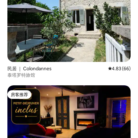
民居 ｜ Colondannes
平均评分 4.83
4.83 (66)
泰塔罗特旅馆
房客推荐
房客推荐