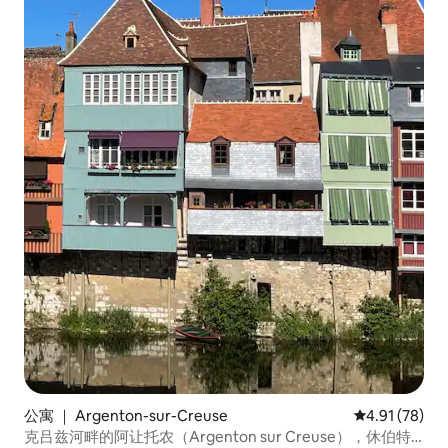
公寓 ｜ Argenton-sur-Creuse
平均评分 4.9
4.91 (78)
克吕兹河畔的阿让托农（Argenton sur Creuse），休伯特