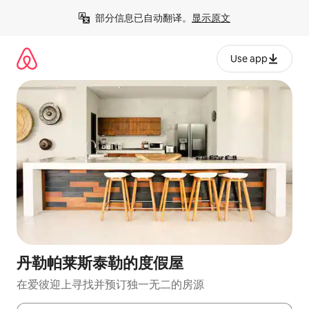
跳
部分信息已自动翻译。
显示原文
至
内
容
Use app
丹勒帕莱斯泰勒的度假屋
在爱彼迎上寻找并预订独一无二的房源