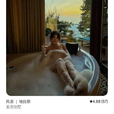
民居 ｜ 地拉那
平均评分 4.88
4.88 (57)
套房别墅