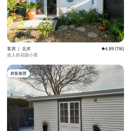
客房 ｜ 北岸
平均评分 4.89
4.89 (116)
迷人的花园小屋
房客推荐
房客推荐