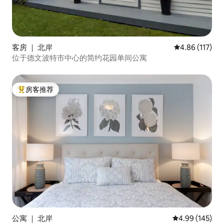
客房 ｜ 北岸
平均评分 4.86
4.86 (117)
位于德文波特市中心的简约花园单间公寓
房客推荐
热门「房客推荐」
公寓 ｜ 北岸
平均评分 4.99
4.99 (145)