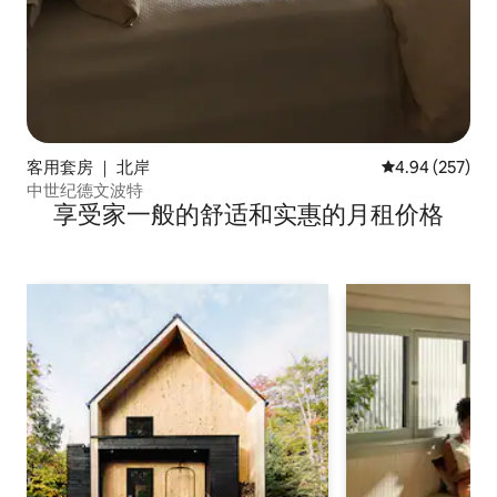
客用套房 ｜ 北岸
平均评分 4.94
4.94 (257)
中世纪德文波特
享受家一般的舒适和实惠的月租价格