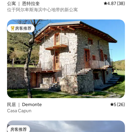
公寓 ｜ 恩特拉奎
平均评分 4.87
4.87 (38)
位于阿尔卑斯海滨中心地带的新公寓
房客推荐
热门「房客推荐」
民居 ｜ Demonte
平均评分 5
5 (26)
Casa Capun
房客推荐
房客推荐