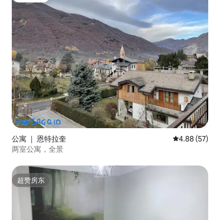
公寓 ｜ 恩特拉奎
平均评分 4.88
4.88 (57)
两室公寓，全景
超赞房东
超赞房东