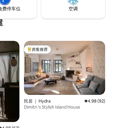
免费停车位
空调
屋
房客推荐
热门「房客推荐」
民居 ｜ Hydra
平均评分 4.98 分（满分
4.98 (92)
Dimitri 's Stylish Island House