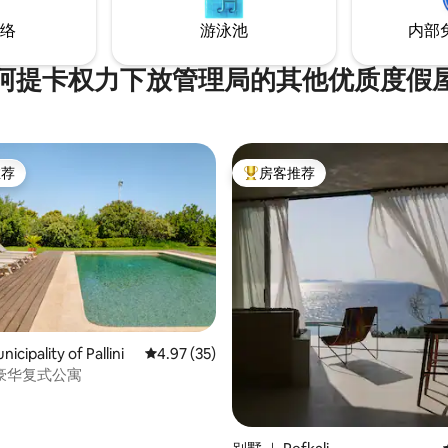
络
游泳池
内部
阿提卡权力下放管理局的其他优质度假
推荐
房客推荐
客推荐」
热门「房客推荐」
cipality of Pallini
平均评分 4.97 分（满分 5 分），共 35 条评价
4.97 (35)
5 分），共 571 条评价
豪华复式公寓