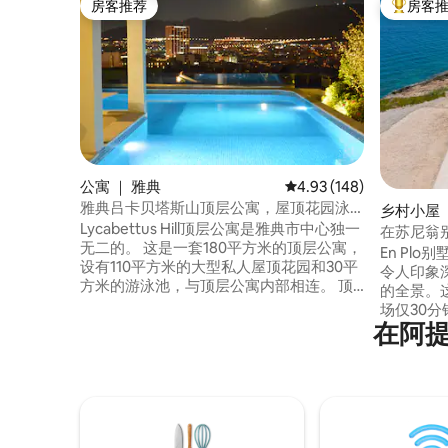
房客推荐
房客
房客推荐
热门「房
公寓 ｜ 雅典
平均评分 4.93 分（满分 
4.93 (148)
雅典吕卡贝塔斯山顶层公寓，屋顶花园泳
乡村小屋 ｜ 
池
Lycabettus Hill顶层公寓是雅典市中心独一
在苏尼翁
无二的。 这是一套180平方米的顶层公寓，
En Pl
设有110平方米的大型私人屋顶花园和30平
令人印象
方米的游泳池，与顶层公寓内部相连。 顶
的全景。
层公寓状况完好，设计精良。 房源位于市
场仅30
中心，不在旅游/嘈杂区域，而是位于宁静
在阿
50分钟
的吕卡维托斯山（Lycabettus hill），面向
10分钟
树木，可欣赏雅典东部的全景。 您一定会
驾车不到
喜欢这里的景观、泳池、隐私、充足的光
人的海滩
线、山丘树木、宁静，同时住在市中心。
该海滩被
的海滩之