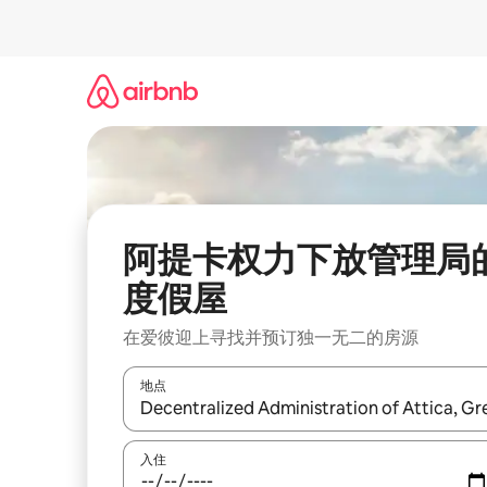
跳
至
内
容
阿提卡权力下放管理局
度假屋
在爱彼迎上寻找并预订独一无二的房源
地点
如有搜索结果，请使用上下方向键查看，或通过点
入住