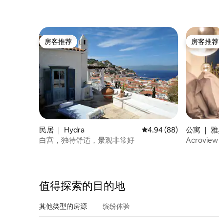
房客推荐
房客推荐
房客推荐
房客推荐
民居 ｜ Hydra
平均评分 4.94 分（满分
4.94 (88)
公寓 ｜ 
白宫，独特舒适，景观非常好
Acroview 
值得探索的目的地
其他类型的房源
缤纷体验