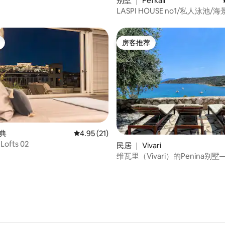
别墅 ｜ Pefkali
LASPI HOUSE no1/私人泳池/海
房客推荐
房客推荐
 5 分），共 88 条评价
雅典
平均评分 4.95 分（满分 5 分），共 21 条评价
4.95 (21)
Lofts 02
民居 ｜ Vivari
维瓦里（Vivari）的Penina别
池和海景