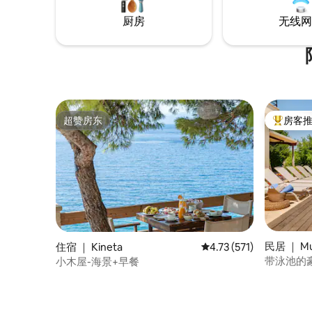
厨房
无线网
超赞房东
房客
超赞房东
热门「房
民居 ｜ Muni
住宿 ｜ Kineta
平均评分 4.73 分（满分 
4.73 (571)
带泳池的
小木屋-海景+早餐