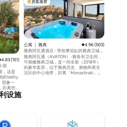
房客推荐
房客推
热门「房客推荐」
房客推
橄榄树林
位于10
饰，配备
房源位于
内。 距离E
化的科林
4公里。
（Kala
公寓 ｜ 雅典
平均评分 4.96 分（满分 
4.96 (503)
里有咖啡
雅典阿瓦通酒店 - 带按摩浴缸的雅典卫城套
住。
房
雅典阿瓦通（AVATON）-雅各布卫生间，
平均评分 4.83 分（满分 5 分），共 151 条评价
4.83 (151)
可俯瞰雅典卫城，是一间全新（2018年）
头小屋
的豪华套房，位于雅典历史、购物和夜生
屋，这是
活区的中心地带，距离「Monastiraki」地
Vathy
铁站仅200米！ 可欣赏雅典卫城、古代集会
f。 想象一
地、普尼卡山和热闹的Monastiraki跳蚤市
，距离您
场的壮丽景色。 即使是最苛刻的房客，套
利设施
泳爱好
房也能为他们提供真正独一无二的雅典最
宁静时
佳体验。
求。您可
浴阳光，
这里安全