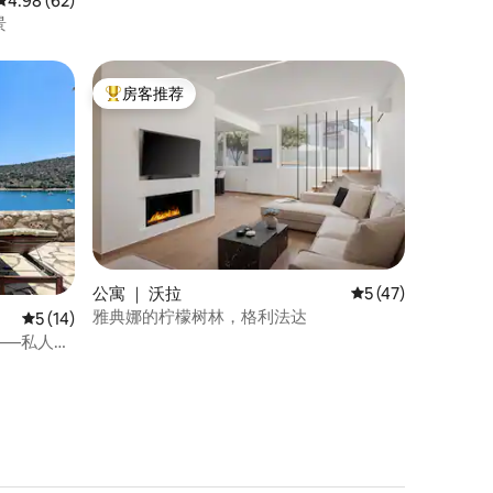
平均评分 4.98 分（满分 5 分），共 62 条评价
4.98 (62)
景
房客推荐
热门「房客推荐」
公寓 ｜ 沃拉
平均评分 5 分（满分
5 (47)
雅典娜的柠檬树林，格利法达
平均评分 5 分（满分 5 分），共 14 条评价
5 (14)
墅——私人泳