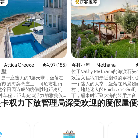
推荐
房客推荐
客推荐」
热门「房客推荐」
5 分），共 148 条评价
Attica Greece
平均评分 4.97 分（满分 5 分），共 185 条评价
4.97 (185)
乡村小屋 ｜ Methana
别墅
位于Vathy Methana的海滨石
o别墅是一座迷人的3层天堂，坐落在
欢迎入住我们最近翻修的乡村小
深刻的海滨悬崖上，可欣赏壮丽
一个迷人的天堂，坐落在风景如画的
这个田园诗般的度假胜地距离机
村，地处迷人的Epidavros Gul
分钟车程，距离充满活力的雅典仅
下，醒来时听到大海的轻柔声音
提卡权力下放管理局深受欢迎的度假屋便
车程。距离标志性的波塞冬神庙仅
的家门仅几步之遥。无论您是游
车程。前往拉夫里奥市非常方便，
者、热情的渔夫，还是只是寻找
4分钟即可抵达。周边区域拥有迷
光，我们的小屋都能满足您的需
。距离最近的海滩仅2分钟路程，
以在宽敞且设有栅栏的院子里沐
誉为该地区最受欢迎和布置精良
您的孩子和毛茸茸的朋友可以在
一。
玩耍。