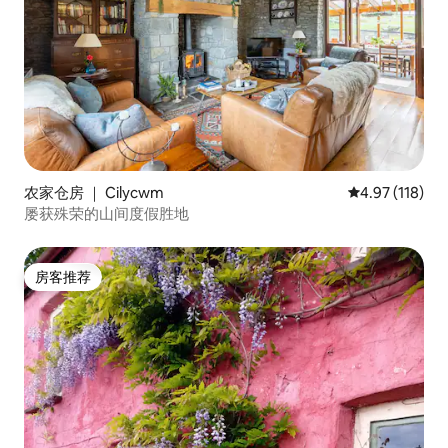
农家仓房 ｜ Cilycwm
平均评分 4.97
4.97 (118)
屡获殊荣的山间度假胜地
房客推荐
房客推荐