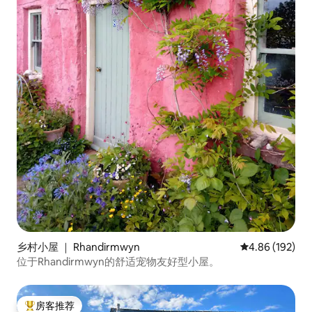
乡村小屋 ｜ Rhandirmwyn
平均评分 4.86
4.86 (192)
位于Rhandirmwyn的舒适宠物友好型小屋。
房客推荐
热门「房客推荐」