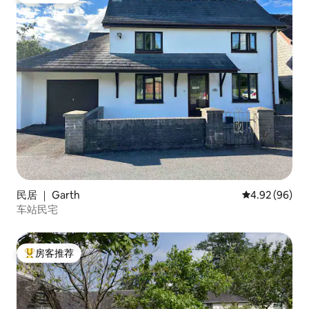
民居 ｜ Garth
平均评分 4.92
4.92 (96)
车站民宅
房客推荐
热门「房客推荐」