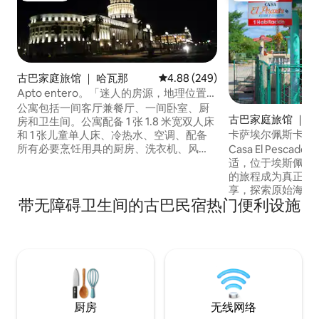
古巴家庭旅馆 ｜ 哈瓦那
平均评分 4.88 分（满分 5 分），共
4.88 (249)
Apto entero。「迷人的房源，地理位置优
越」
公寓包括一间客厅兼餐厅、一间卧室、厨
古巴家庭旅馆 ｜ Puer
房和卫生间。公寓配备 1 张 1.8 米宽双人床
ranza
卡萨埃尔佩斯卡多（Cas
和 1 张儿童单人床、冷热水、空调、配备
太阳能
所有必要烹饪用具的厨房、洗衣机、风
Casa El Pesca
扇、冰箱和等离子电视。公寓已准备就
适，位于埃斯佩兰
绪，可供您随时入住并享受一切。 3 号公
的旅程成为真正的
寓。距离国家议会大厦仅两个半街区，距
享，探索原始海滩
带无障碍卫生间的古巴民宿热门便利设施
离出租车站和公交车站 100 米。 （重要提
静节奏。 Casa El
示：不会发生断电情况。） （24 小时无线
古巴 房间舒适，
网络。）
空间。 将您的旅
地渔民分享，探索
巴的宁静韵律。
厨房
无线网络