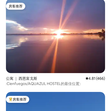
房客推荐
房客推荐
公寓 ｜ 西恩富戈斯
平均评分 4.81
4.81 (466)
房客推荐
热门「房客推荐」