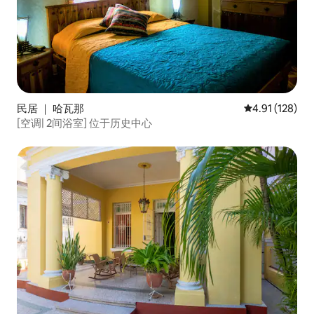
民居 ｜ 哈瓦那
平均评分 4.91
4.91 (128)
[空调| 2间浴室] 位于历史中心