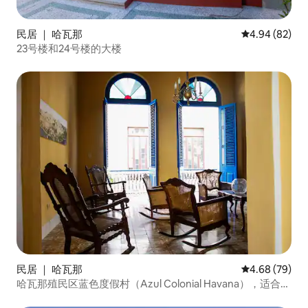
民居 ｜ 哈瓦那
平均评分 4.94
4.94 (82)
23号楼和24号楼的大楼
民居 ｜ 哈瓦那
平均评分 4.68
4.68 (79)
哈瓦那殖民区蓝色度假村（Azul Colonial Havana），适合家
庭入住的天堂