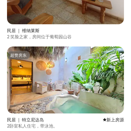
民居 ｜ 维纳莱斯
2 笑脸之家，房间位于葡萄园山谷
超赞房东
超赞房东
民居 ｜ 特立尼达岛
新房源
新上房源
2卧室私人住宅，带泳池。