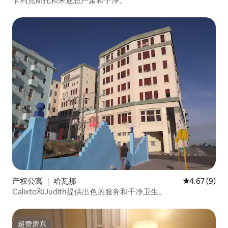
卡利克斯托和朱迪思严肃和干净。
产权公寓 ｜ 哈瓦那
平均评分 4.6
4.67 (9)
Calixto和Judith提供出色的服务和干净卫生。
超赞房东