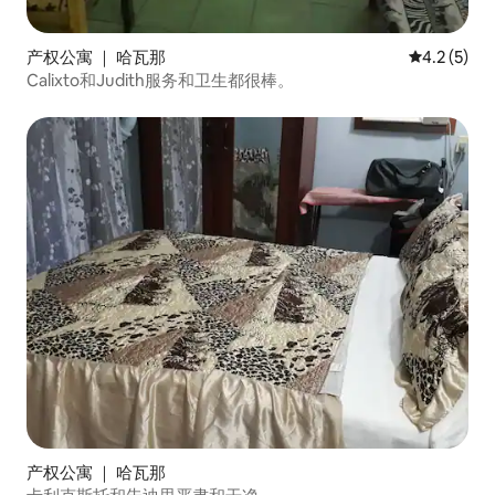
产权公寓 ｜ 哈瓦那
平均评分 4.
4.2 (5)
Calixto和Judith服务和卫生都很棒。
产权公寓 ｜ 哈瓦那