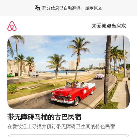
跳
部分信息已自动翻译。
显示原文
至
内
容
来爱彼迎当房东
带无障碍马桶的古巴民宿
在爱彼迎上寻找并预订带无障碍卫生间的特色民宿