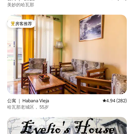
美妙的哈瓦那
房客推荐
热门「房客推荐」
公寓 ｜ Habana Vieja
平均评分 4.94
4.94 (282)
哈瓦那老城区， 55岁