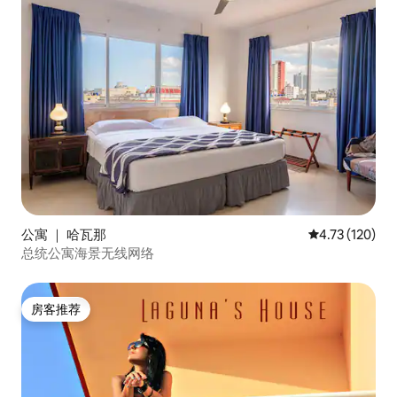
公寓 ｜ 哈瓦那
平均评分 4.73
4.73 (120)
总统公寓海景无线网络
房客推荐
房客推荐