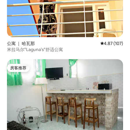
公寓 ｜ 哈瓦那
平均评分 4.87
4.87 (107)
米拉马尔"Laguna's"舒适公寓
房客推荐
房客推荐