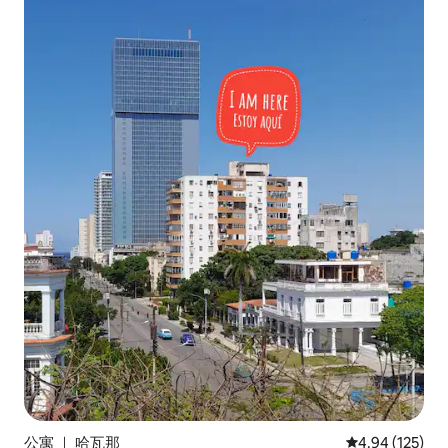
公寓 ｜ 哈瓦那
平均评分 4.94
4.94 (125)