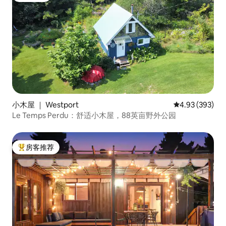
小木屋 ｜ Westport
平均评分 4.93
4.93 (393)
Le Temps Perdu：舒适小木屋，88英亩野外公园
房客推荐
热门「房客推荐」