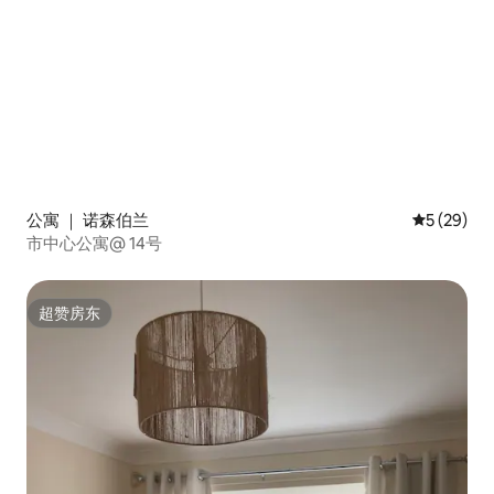
公寓 ｜ 诺森伯兰
平均评分 5
5 (29)
市中心公寓@ 14号
超赞房东
超赞房东