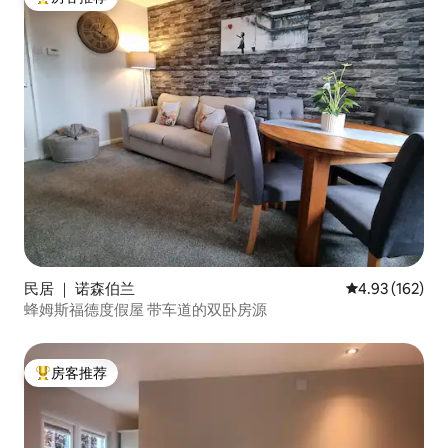
热门「房客推荐」
民居 ｜ 诺森伯兰
平均评分 4.93
4.93 (162)
蜂姆斯福德度假屋 带车道的双卧房源
房客推荐
热门「房客推荐」