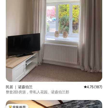
民居 ｜ 诺森伯兰
平均评分 4.75
4.75 (187)
整套2卧房源，带私人花园。诺森伯兰郡
房客推荐