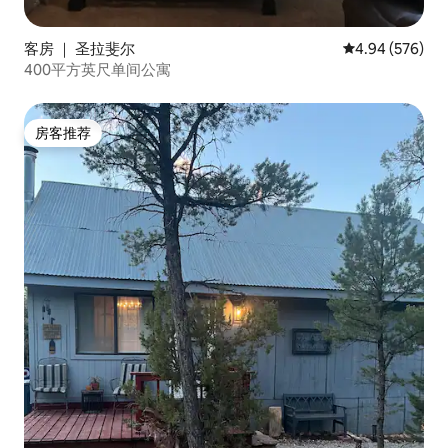
客房 ｜ 圣拉斐尔
平均评分 4.94
4.94 (576)
400平方英尺单间公寓
房客推荐
房客推荐