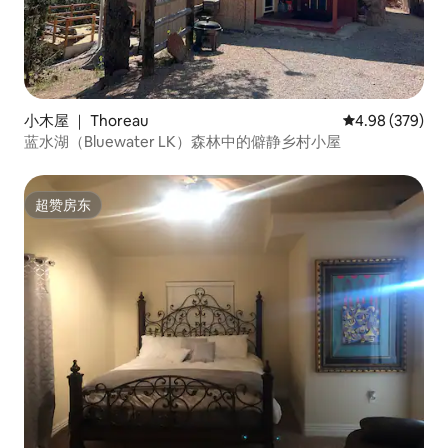
小木屋 ｜ Thoreau
平均评分 4.98
4.98 (379)
蓝水湖（Bluewater LK）森林中的僻静乡村小屋
超赞房东
超赞房东