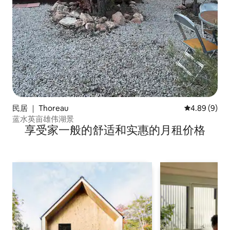
民居 ｜ Thoreau
平均评分 4.8
4.89 (9)
蓝水英亩雄伟湖景
享受家一般的舒适和实惠的月租价格