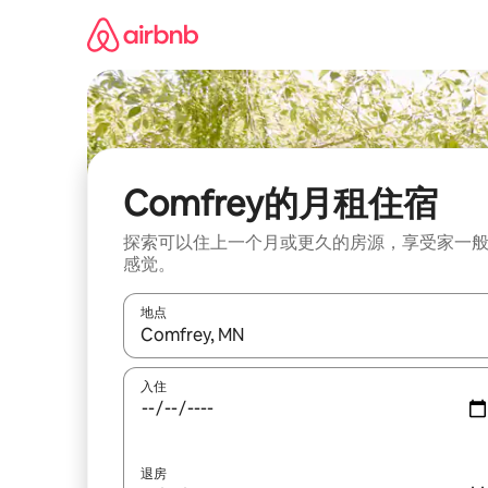
跳
至
内
容
Comfrey的月租住宿
探索可以住上一个月或更久的房源，享受家一
感觉。
地点
如有搜索结果，请使用上下方向键查看，或通过点
入住
退房