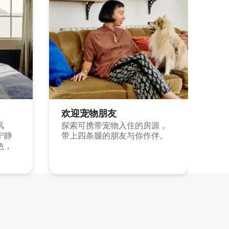
欢迎宠物朋友
风
探索可携带宠物入住的房源，
宁静
带上四条腿的朋友与你作伴。
色，