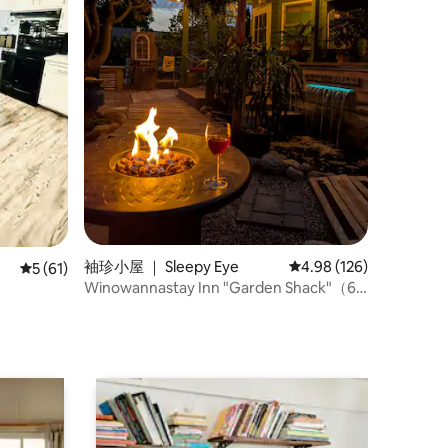
袖珍小屋 ｜ Sleepy Eye
平均评分 4.98 分（满分 
4.98 (126)
平均评分 5 分（满分 5 分），共 61 条评价
5 (61)
Winowannastay Inn "Garden Shack"（6
间客房中的1间）