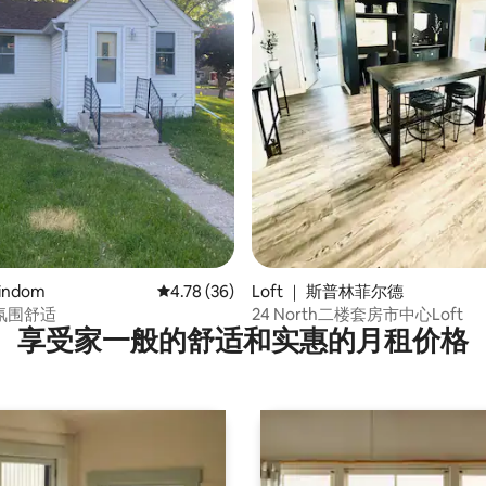
 5 分），共 25 条评价
indom
平均评分 4.78 分（满分 5 分），共 36 条评价
4.78 (36)
Loft ｜ 斯普林菲尔德
氛围舒适
24 North二楼套房市中心Loft
享受家一般的舒适和实惠的月租价格