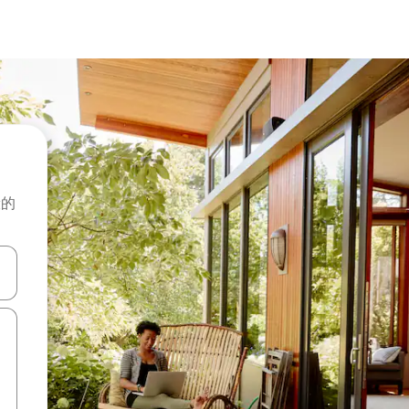
般的
击或滑动手势浏览。