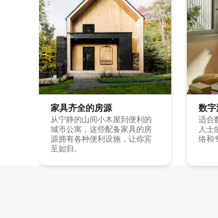
家具齐全的房源
数字
从宁静的山间小木屋到便利的
适合
城市公寓，这些配备家具的房
人士
源拥有各种便利设施，让你宾
络和
至如归。