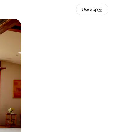
Use app