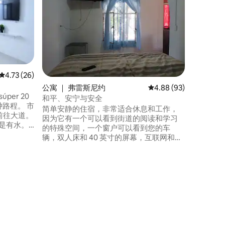
它位于树
10分钟路程
Atocha
民地非常
便。 Casa Cereza位于迷你面包店、玉米
饼店对面
便外。
平均评分 4.73 分（满分 5 分），共 26 条评价
4.73 (26)
公寓 ｜ 弗雷斯尼约
平均评分 4.88 分（满分
4.88 (93)
per 20
和平、安宁与安全
钟路程。 市
简单安静的住宿，非常适合休息和工作，
前往大道。
因为它有一个可以看到街道的阅读和学习
是有水。
的特殊空间，一个窗户可以看到您的车
可以随时
辆，双人床和 40 英寸的屏幕，互联网和所
长期入
有家庭服务，您会感觉宾至如归，非常适
 此房源与
合商务旅行，作为继续旅行的指南，早上
您可以在两条街上享用美味的胖子，祝您
的旅程幸福。