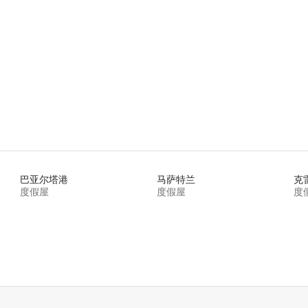
 5 分），共 80 条评价
巴亚尔塔港
马萨特兰
克
度假屋
度假屋
度