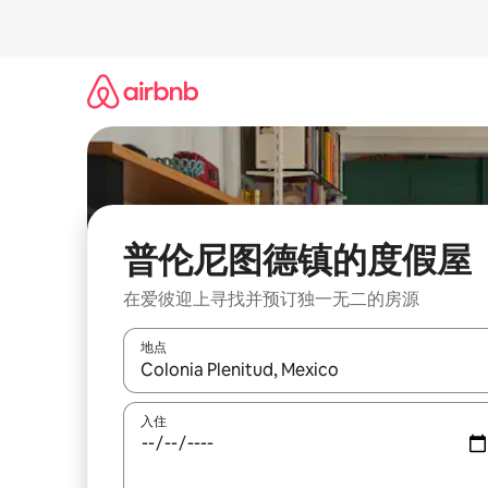
跳
至
内
容
普伦尼图德镇的度假屋
在爱彼迎上寻找并预订独一无二的房源
地点
如有搜索结果，请使用上下方向键查看，或通过点
入住