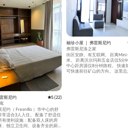
袖珍小屋 ｜ 弗雷斯尼约
弗雷斯尼洛之家
街区安静。有互联网。 距离Mini sú
米。 距离沃尔玛和五金店仅5分
中心距房源仅8分钟路程。 快速
可快速前往矿山的方向。 这里总
它有燃气和太阳能锅炉，因此您
享受热水淋浴。 非常适合短期和
住。 房东会说英语，住在附近。
全家人一起放松身心。
5 分），共 117 条评价
弗雷斯尼约
平均评分 5 分（满分 5 分），共 22 条评价
5 (22)
寓
约（ Fresnillo ）市中心的舒
非常适合3人入住。 配备了舒适住
所有便利设施：配备双人床的房
床、独立卫生间、设备齐全的厨