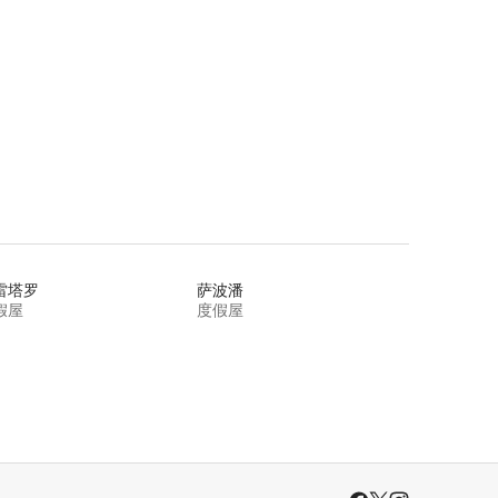
雷塔罗
萨波潘
假屋
度假屋