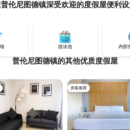
在普伦尼图德镇深受欢迎的度假屋便利设
网络。 地理位置优越，靠近餐
和主要景点。 非常适合商务或休
空间干净实用，让您感到舒适。
期间，我们随时为您提供帮助。
络
游泳池
内部
普伦尼图德镇的其他优质度假屋
房客推荐
房客推荐