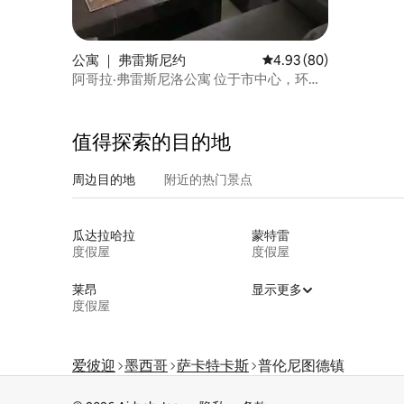
公寓 ｜ 弗雷斯尼约
平均评分 4.93 分（满分
4.93 (80)
阿哥拉·弗雷斯尼洛公寓 位于市中心，环境
舒适
值得探索的目的地
周边目的地
附近的热门景点
瓜达拉哈拉
蒙特雷
度假屋
度假屋
莱昂
显示更多
度假屋
爱彼迎
墨西哥
萨卡特卡斯
普伦尼图德镇