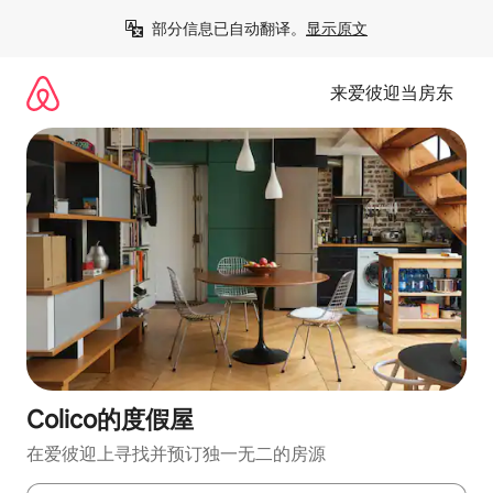
跳
部分信息已自动翻译。
显示原文
至
内
容
来爱彼迎当房东
Colico的度假屋
在爱彼迎上寻找并预订独一无二的房源