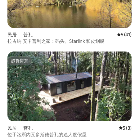
民居 ｜ 普孔
平均评分 5
5 (41)
拉古纳·安卡普利之家：码头、Starlink 和皮划艇
超赞房东
超赞房东
民居 ｜ 普孔
平均评分 
5 (3)
位于洛斯内瓦多斯德普孔的迷人度假屋