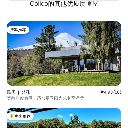
Colico的其他优质度假屋
房客推荐
房客推荐
民居 ｜ 普孔
平均评分 4.93
4.93 (58)
宽敞的度假屋，适合夏季阳光或冬季滑雪
房客推荐
热门「房客推荐」