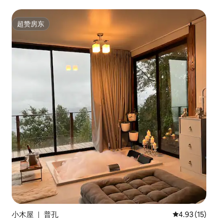
超赞房东
超赞房东
小木屋 ｜ 普孔
平均评分 4.9
4.93 (15)