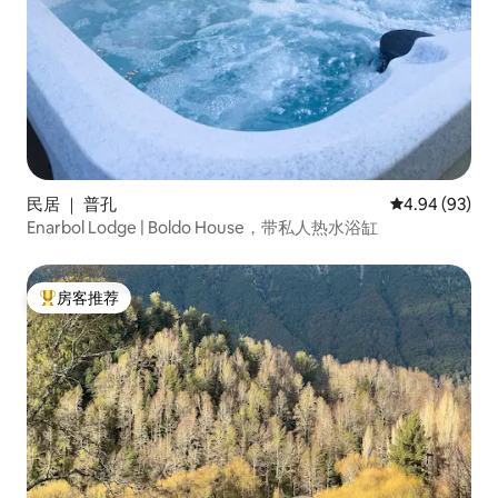
民居 ｜ 普孔
平均评分 4.94
4.94 (93)
Enarbol Lodge | Boldo House，带私人热水浴缸
房客推荐
热门「房客推荐」