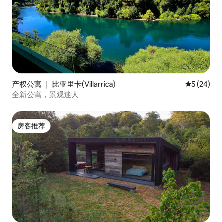
产权公寓 ｜ 比亚里卡(Villarrica)
平均评分 5
5 (24)
全新公寓，景观迷人
房客推荐
房客推荐