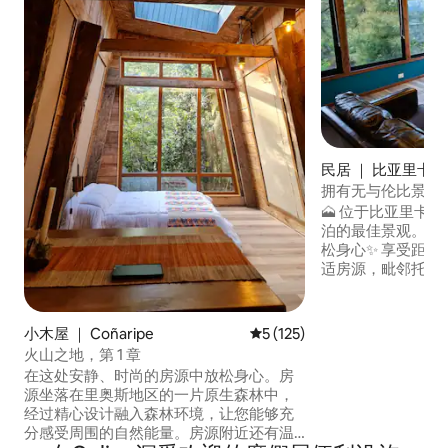
民居 ｜ 比亚里卡(Vill
拥有无与伦比景观
🗻 位于比亚里卡
泊的最佳景观。 
松身心✨ 享受距
适房源，毗邻托尔滕河（
欣赏无与伦比的湖
阳光还是雨水，这
体验：在城市最好
小木屋 ｜ Coñaripe
平均评分 5 分（满分 5 分），共
5 (125)
在被大自然和宁静
火山之地，第 1 章
夜晚。 在比亚里卡（V
在这处安静、时尚的房源中放松身心。房
所，体验自然、宁
源坐落在里奥斯地区的一片原生森林中，
经过精心设计融入森林环境，让您能够充
分感受周围的自然能量。房源附近还有温