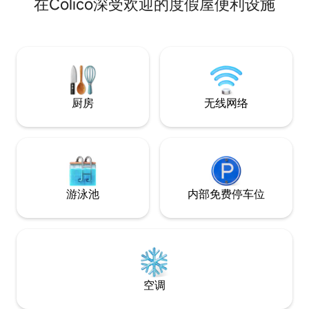
在Colico深受欢迎的度假屋便利设施
泉、Vergara Geométricas（9 公里/6 英
里）、Rincón（11 公里/7 英里）、Playa
Coñaripe（9 公里/6 英里）、Villarrica 国
家公园（14 公里/9 英里）以及许多其他具
有重要自然价值的景点。 如果您找不到可
订日期，请在我的个人资料页面上查看我
的另一间小木屋。
厨房
无线网络
游泳池
内部免费停车位
空调