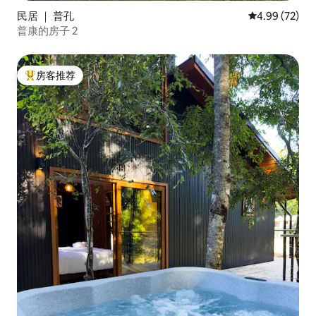
民居 ｜ 普孔
平均评分 4.99
4.99 (72)
普康的房子 2
房客推荐
热门「房客推荐」