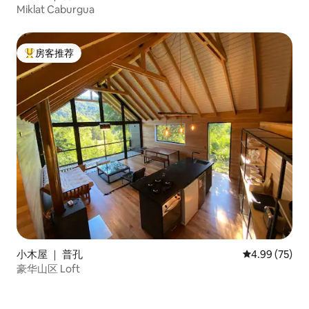
Miklat Caburgua
房客推荐
热门「房客推荐」
小木屋 ｜ 普孔
平均评分 4.99
4.99 (75)
豪华山区 Loft