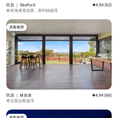
民居 ｜ Sleaford
平均评分 4.94
4.94 (62)
林肯海滩度假屋，斯利福德湾
房客推荐
房客推荐
民居 ｜ 林肯港
平均评分 4.94
4.94 (66)
希尔普拉斯港湾
房客推荐