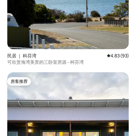
民居 ｜ 科芬湾
平均评分 4.83
4.83 (93)
可欣赏海湾美景的三卧室房源 - 柯芬湾
房客推荐
房客推荐