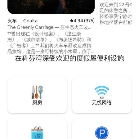
欢迎来到 22 号
足的休憩之所，专
轻松享受宁静时光。 这座精心打造的
火车 ｜ Coulta
平均评分 4.94 分（满分 5 分），共
4.94 (375)
胜地坐落在郁郁葱
The Greenly Carriage — 原生态火车改装
的托斯卡纳风格庭
房
**曾出现在《设计档案》、《逃生杂
私。 您可以在花园里漫步，采摘新鲜的鸡
志》、《城市清单》、《布罗德希特》和
蛋和香草，同时欣
《广告客》上** 我们将火车车厢改造成精
这套无缝衔接的空间中
品旅馆，这是一座可持续的小木屋，位于
到了每一个细节，
在科芬湾深受欢迎的度假屋便利设施
南澳大利亚州未受污染的西海岸。 距离著
专用停车位、Nesp
名的绿岩泳池最近的住宿，距离柯芬湾（
衣设施。 宁静的海
Coffin Bay ）和林肯港（ Port Lincoln ）
仅几步之遥。 在我们的室内外度假胜地完
全脱离电网。 无论您从事何种手工艺创
作，Greenly Carriage 都是一处浪漫的目
的地，可以激发并启迪您内心的创造力。
厨房
无线网络