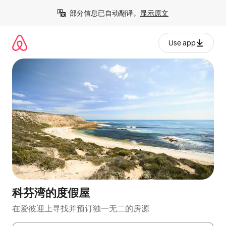
跳
部分信息已自动翻译。
显示原文
至
内
容
Use app
科芬湾的度假屋
在爱彼迎上寻找并预订独一无二的房源