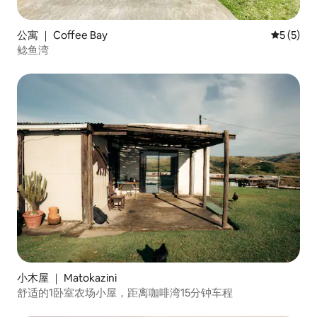
公寓 ｜ Coffee Bay
平均评分 
5 (5)
鲶鱼湾
小木屋 ｜ Matokazini
舒适的1卧室农场小屋，距离咖啡湾15分钟车程