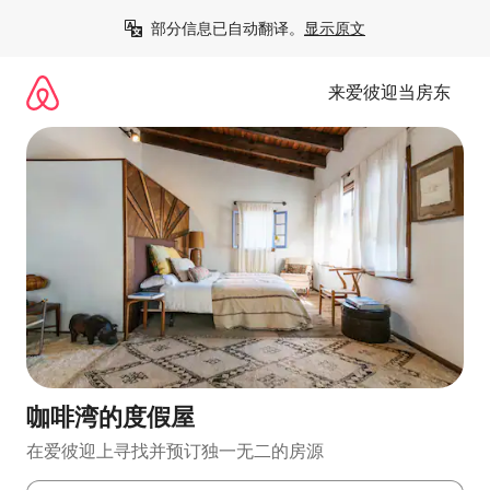
跳
部分信息已自动翻译。
显示原文
至
内
容
来爱彼迎当房东
咖啡湾的度假屋
在爱彼迎上寻找并预订独一无二的房源