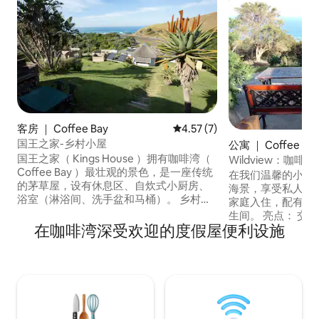
客房 ｜ Coffee Bay
平均评分 4.57 分（满分 5 分）
4.57 (7)
国王之家-乡村小屋
公寓 ｜ Coffee Ba
国王之家（ Kings House ）拥有咖啡湾（
Wildview：咖
Coffee Bay ）最壮观的景色，是一座传统
在我们温馨的小屋
的茅草屋，设有休息区、自炊式小厨房、
海景，享受私人露
浴室（淋浴间、洗手盆和马桶）。 乡村小
家庭入住，配有设
屋，设有2间小卧室，每间均配有一张双人
生间。 亮点： 交通线路：完全铺设柏油的
床、床头灯和插头。 两间客房上方是一个
在咖啡湾深受欢迎的度假屋便利设施
道路；无需四驱车。 活动：世界一流
低矮的开放式夹层，还有一张双人床和两
浪、钓鱼和骑马。 靠近Ho
张单人床。 前面有一个小露台，有一个布
原生态海滩。 便利设施：提供稳定的无线
拉伊（ Braai ）区和室外座位。 非常适合
网络。 用餐：可应要求提供餐食，采用花
一群朋友或家人入住
园中新鲜的有机食材。 非常适合
然的人和冒险家！