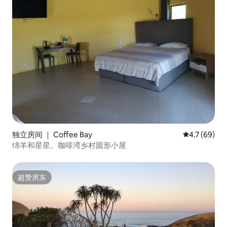
独立房间 ｜ Coffee Bay
平均评分 4.7
4.7 (69)
绵羊和星星。咖啡湾乡村圆形小屋
超赞房东
超赞房东