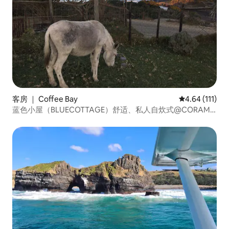
客房 ｜ Coffee Bay
平均评分 4.64
4.64 (111)
蓝色小屋（BLUECOTTAGE）舒适、私人自炊式@CORAM
DEO