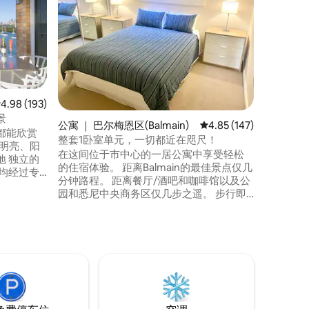
这间美丽
Luigi 
于我们的私人住
幼儿的家庭入住。 -
站-可带
步行40
（Balmo
均评分 4.98 分（满分 5 分），共 193 条评价
4.98 (193)
景
公寓 ｜ 巴尔梅恩区(Balmain)
平均评分 4.85 分（满分 
4.85 (147)
都能欣赏
整套1卧室单元，一切都近在咫尺！
 明亮、阳
在这间位于市中心的一居公寓中享受轻松
 独立的
的住宿体验。 距离Balmain的最佳景点仅几
均经过专
分钟路程。 距离餐厅/酒吧和咖啡馆以及公
餐 烧烤用
园和悉尼中央商务区仅几步之遥。 步行即
停车：最
可到达巴士和渡轮。 - 1间卧室（标准双人
 经常可以
床） -现代化卫生间-淋浴间和浴缸 -设备齐
亚日非常
全的小厨房 -洗衣机 -双折门打开，将起居
松一下吧，
区与大型室外露台连接起来 -沙发休息室可
入住1-2人 -免费无线网络