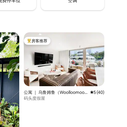
免费停车位
空调
房客推荐
热门「房客推荐」
公寓 ｜ 乌鲁姆鲁（Woolloomoolo
平均评分 5 分（满分
5 (40)
o）
码头度假屋