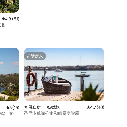
平均评分 4.9 分（满分 5 分），共 61 条评价
4.9 (61)
位于悉尼北
超赞房东
超赞房东
客用套房 ｜ 桦树林
平均评分 4.7 分（满分
4.7 (40)
平均评分 5 分（满分 5 分），共 15 条评价
5 (15)
悉尼港单间公寓和船屋度假屋
客，10分