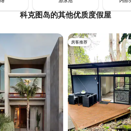
络
游泳池
内部
科克图岛的其他优质度假屋
房客推荐
房客推荐
 5 分），共 29 条评价