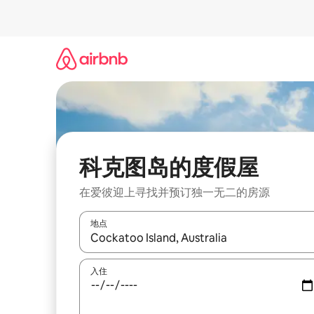
跳
至
内
容
科克图岛的度假屋
在爱彼迎上寻找并预订独一无二的房源
地点
如有搜索结果，请使用上下方向键查看，或通过点
入住