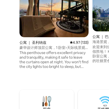
公寓 ｜ 巴
海港景观
公寓 ｜ 圣利纳兹
平均评分 4.97 分（满分 
4.97 (133)
欢迎来到
豪华设计师顶层公寓，1 卧室•天际线景观•
假胜地！ H
停车位
This penthouse offers excellent privacy
卧室公寓
and tranquility, making it safe to leave
的壮丽景色。 在宁静的汉普
the curtains open at night. You won't find
中放松身
the city lights too bright to sleep, but
酒吧、餐厅和
instead, you'll enjoy the charming urban
经过全新
scenery, reminiscent of scenes from a
舒适与家居
TV drama. Stream piano music via
士或渡轮
Bluetooth, light up some aromatic
车位，视
candles, pour yourself a glass of wine,
and unwind while admiring the endless
city lights and starry night sky. You'll feel
relaxed and forget all your worries in this
serene atmosphere.