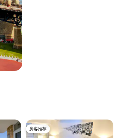
客房 ｜ 
房客推荐
房客
房客推荐
热门「
巴尔莫勒