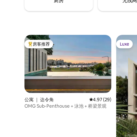
厨房
无线网
房客推荐
Luxe
热门「房客推荐」
Luxe
公寓 ｜ 达令角
平均评分 4.97 分（满分
4.97 (29)
OMG Sub-Penthouse + 泳池 + 桥梁景观