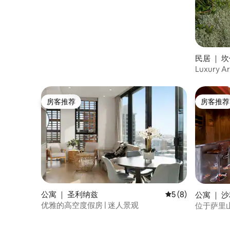
民居 ｜ 
Luxury Ar
New Ho
房客推荐
房客推荐
房客推荐
房客推荐
公寓 ｜ 圣利纳兹
平均评分 5 分（满分
5 (8)
公寓 ｜ 
优雅的高空度假房 | 迷人景观
位于萨里山（
格公寓