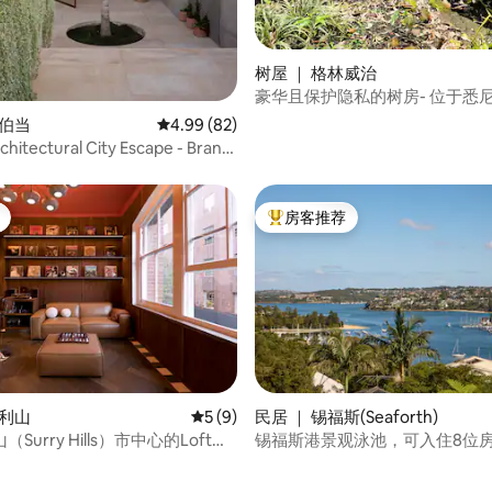
树屋 ｜ 格林威治
豪华且保护隐私的树房- 
坎伯当
平均评分 4.99 分（满分 5 分），共 82 条评价
4.99 (82)
chitectural City Escape - Brand
me
房客推荐
热门「房客推荐」
 5 分），共 8 条评价
沙利山
平均评分 5 分（满分 5 分），共 9 条评价
5 (9)
民居 ｜ 锡福斯(Seaforth)
Surry Hills）市中心的Loft风
锡福斯港景观泳池，可入住8位房
钟到曼利