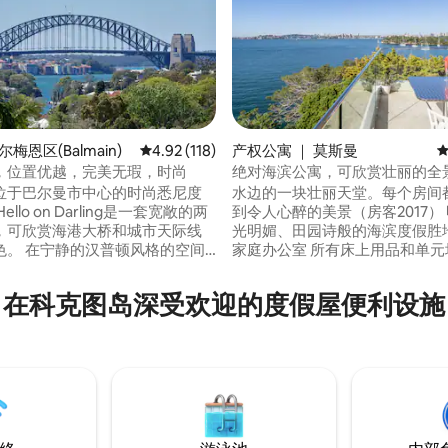
尔梅恩区(Balmain)
平均评分 4.92 分（满分 5 分），共 118 条评价
4.92 (118)
产权公寓 ｜ 莫斯曼
平
，位置优越，完美无瑕，时尚
绝对海滨公寓，可欣赏壮丽的全
5 分），共 133 条评价
位于巴尔曼市中心的时尚悉尼度
水边的一块壮丽天堂。每个房间
ello on Darling是一套宽敞的两
到令人心醉的美景（房客2017）
，可欣赏海港大桥和城市天际线
光明媚、田园诗般的海滨度假胜地
顿风格的空间
家庭办公室 所有床上用品和单元
心，距离巴尔曼最好的咖啡馆、
业清洁 露天阳台非常适合饮品/用
商店仅几步之遥。 这栋房子
餐、日光浴躺椅、海港泳池 现场
在科克图岛深受欢迎的度假屋便利设施
装修和精心设计，将精品酒店的
大车高1.7米 公交车和渡轮停靠站
的所有便利融为一体。 乘坐巴
看到烟花，在新年前夜和澳大利
前往市区，现场提供一些付费停
壮观 白天宁静，夜晚迷人 来放
情况而定。
您不会想离开！