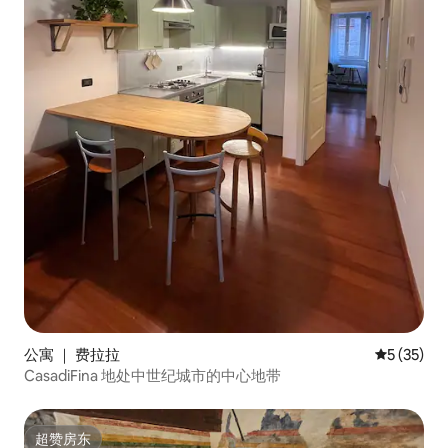
公寓 ｜ 费拉拉
平均评分 5
5 (35)
CasadiFina 地处中世纪城市的中心地带
超赞房东
超赞房东