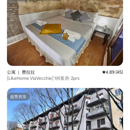
公寓 ｜ 费拉拉
平均评分 4.8
4.89 (45)
[LikeHome ViaVecchie] 1间客房-2prs
超赞房东
超赞房东