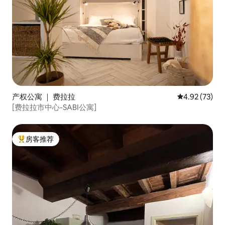
产权公寓 ｜ 费拉拉
平均评分 4.9
4.92 (73)
[费拉拉市中心-SABI公寓]
房客推荐
热门「房客推荐」