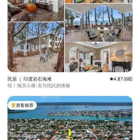
民居 ｜ 印度岩石海滩
平均评分 4.87
4.87 (68)
哇！海滨小屋-无与伦比的体验
房客推荐
热门「房客推荐」