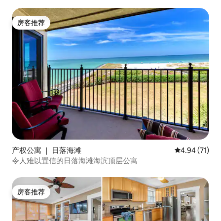
房客推荐
房客推荐
产权公寓 ｜ 日落海滩
平均评分 4.9
4.94 (71)
令人难以置信的日落海滩海滨顶层公寓
房客推荐
房客推荐