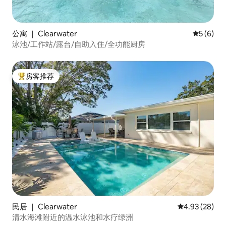
公寓 ｜ Clearwater
平均评分 
5 (6)
泳池/工作站/露台/自助入住/全功能厨房
房客推荐
热门「房客推荐」
民居 ｜ Clearwater
平均评分 4.93
4.93 (28)
清水海滩附近的温水泳池和水疗绿洲