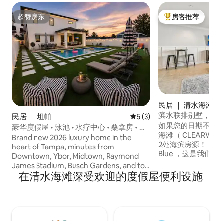
超赞房东
房客推荐
超赞房东
热门「房客推荐」
民居 ｜ 清水海滩
滨水联排别墅，带
民居 ｜ 坦帕
平均评分 5 分（满分 5 分）
5 (3)
如果您的日期不可
豪华度假屋 • 泳池 • 水疗中心 • 桑拿房 • 可
海滩（ CLEARWA
住20人
Brand new 2026 luxury home in the
2处海滨房源！ ！ 欢迎来到Brightwater
heart of Tampa, minutes from
Blue ，这是我
Downtown, Ybor, Midtown, Raymond
Clearwater B
James Stadium, Busch Gardens, and top
3层楼充满乐趣、优
在清水海滩深受欢迎的度假屋便利设施
beaches. With 6 spacious bedrooms, the
修，配备修复硬件
home comfortably sleeps 20+ guests
克利尔沃特湾（ Clea
and is perfect for families, groups, and
即可轻松抵达克利
retreats. Enjoy a heated pool & spa,
Clearwater B
sauna, private gym, game room packed
道、餐厅、餐厅、