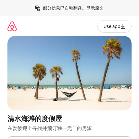
跳
部分信息已自动翻译。
显示原文
至
内
容
Use app
清水海滩的度假屋
在爱彼迎上寻找并预订独一无二的房源