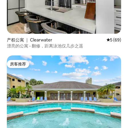
产权公寓 ｜ Clearwater
平均评分 5
5 (69)
漂亮的公寓 - 翻修，距离泳池仅几步之遥
房客推荐
房客推荐