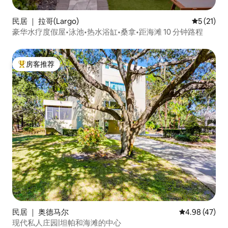
民居 ｜ 拉哥(Largo)
平均评分 5
5 (21)
豪华水疗度假屋•泳池•热水浴缸•桑拿•距海滩 10 分钟路程
房客推荐
热门「房客推荐」
民居 ｜ 奥德马尔
平均评分 4.9
4.98 (47)
现代私人庄园|坦帕和海滩的中心