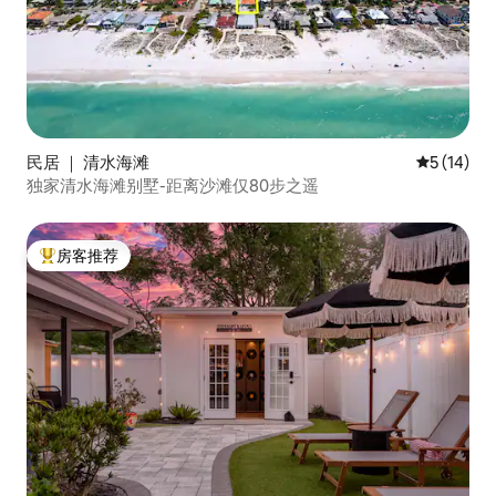
民居 ｜ 清水海滩
平均评分 5
5 (14)
独家清水海滩别墅-距离沙滩仅80步之遥
房客推荐
热门「房客推荐」